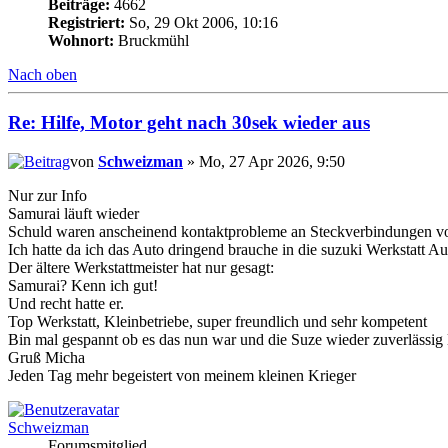
Beiträge:
4662
Registriert:
So, 29 Okt 2006, 10:16
Wohnort:
Bruckmühl
Nach oben
Re: Hilfe, Motor geht nach 30sek wieder aus
von
Schweizman
» Mo, 27 Apr 2026, 9:50
Nur zur Info
Samurai läuft wieder
Schuld waren anscheinend kontaktprobleme an Steckverbindungen v
Ich hatte da ich das Auto dringend brauche in die suzuki Werkstatt 
Der ältere Werkstattmeister hat nur gesagt:
Samurai? Kenn ich gut!
Und recht hatte er.
Top Werkstatt, Kleinbetriebe, super freundlich und sehr kompetent
Bin mal gespannt ob es das nun war und die Suze wieder zuverlässig 
Gruß Micha
Jeden Tag mehr begeistert von meinem kleinen Krieger
Schweizman
Forumsmitglied