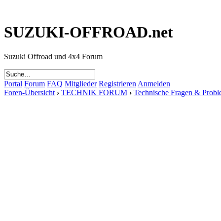
SUZUKI-OFFROAD.net
Suzuki Offroad und 4x4 Forum
Portal
Forum
FAQ
Mitglieder
Registrieren
Anmelden
Foren-Übersicht
›
TECHNIK FORUM
›
Technische Fragen & Prob