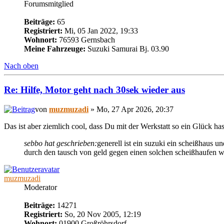
Forumsmitglied
Beiträge:
65
Registriert:
Mi, 05 Jan 2022, 19:33
Wohnort:
76593 Gernsbach
Meine Fahrzeuge:
Suzuki Samurai Bj. 03.90
Nach oben
Re: Hilfe, Motor geht nach 30sek wieder aus
von
muzmuzadi
» Mo, 27 Apr 2026, 20:37
Das ist aber ziemlich cool, dass Du mit der Werkstatt so ein Glück ha
sebbo hat geschrieben:
generell ist ein suzuki ein scheißhaus u
durch den tausch von geld gegen einen solchen scheißhaufen wirs
muzmuzadi
Moderator
Beiträge:
14271
Registriert:
So, 20 Nov 2005, 12:19
Wohnort:
01900 Großröhrsdorf