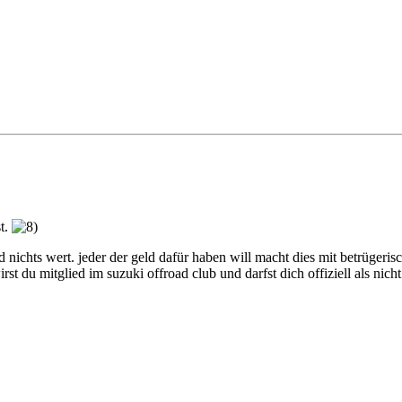
st.
nd nichts wert. jeder der geld dafür haben will macht dies mit betrügeris
t du mitglied im suzuki offroad club und darfst dich offiziell als nic