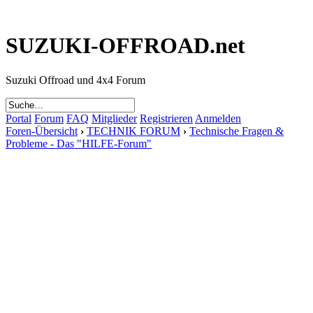
SUZUKI-OFFROAD.net
Suzuki Offroad und 4x4 Forum
Portal
Forum
FAQ
Mitglieder
Registrieren
Anmelden
Foren-Übersicht
›
TECHNIK FORUM
›
Technische Fragen &
Probleme - Das "HILFE-Forum"