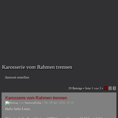
Karosserie vom Rahmen trennen
Antwort erstellen
29 Beiträge •
Seite
1
von
3
•
1
2
3
Karosserie vom Rahmen trennen
von
SamuraiFedja
» Mi, 08 Apr 2026, 10:18
Hallo liebe Leute,