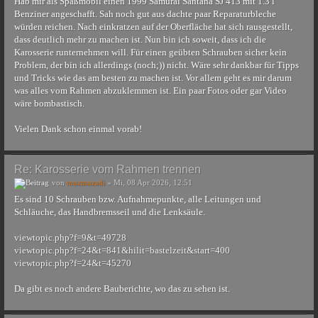
Hab mir als Spaßmobil einen 1999 Samurai Santana SJ 413 mit 1.3 l
Benziner angeschafft. Sah noch gut aus dachte paar Reparaturbleche
würden reichen. Nach einkratzen auf der Oberfläche hat sich rausgestellt,
dass deutlich mehr zu machen ist. Nun bin ich soweit, dass ich die
Karosserie runternehmen will. Für einen geübten Schrauben sicher kein
Problem, der bin ich allerdings (noch;)) nicht. Wäre sehr dankbar für Tipps
und Tricks wie das am besten zu machen ist. Vor allem geht es mir darum
was alles vom Rahmen abzuklemmen ist. Ein paar Fotos oder gar Video
wäre bombastisch.
Vielen Dank schon einmal vorab!
Re: Karosserie vom Rahmen trennen
von
muzmuzadi
» Mi, 08 Apr 2026, 12:51
Es sind 10 Schrauben bzw. Aufnahmepunkte, alle Leitungen und
Schläuche, das Handbremsseil und die Lenksäule.
viewtopic.php?f=9&t=49728
viewtopic.php?f=24&t=841&hilit=bastelzeit&start=400
viewtopic.php?f=24&t=45270
Da gibt es noch andere Bauberichte, wo das zu sehen ist.