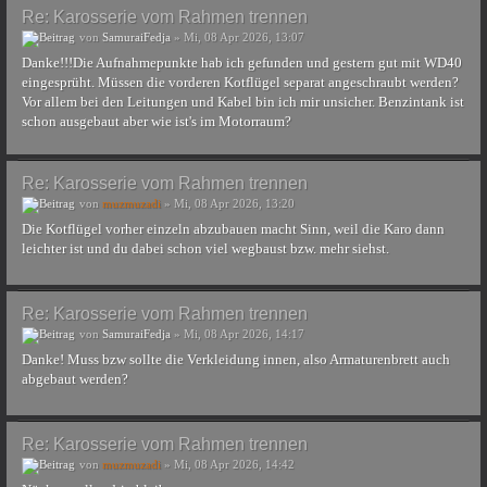
Re: Karosserie vom Rahmen trennen
von
SamuraiFedja
» Mi, 08 Apr 2026, 13:07
Danke!!!Die Aufnahmepunkte hab ich gefunden und gestern gut mit WD40
eingesprüht. Müssen die vorderen Kotflügel separat angeschraubt werden?
Vor allem bei den Leitungen und Kabel bin ich mir unsicher. Benzintank ist
schon ausgebaut aber wie ist's im Motorraum?
Re: Karosserie vom Rahmen trennen
von
muzmuzadi
» Mi, 08 Apr 2026, 13:20
Die Kotflügel vorher einzeln abzubauen macht Sinn, weil die Karo dann
leichter ist und du dabei schon viel wegbaust bzw. mehr siehst.
Re: Karosserie vom Rahmen trennen
von
SamuraiFedja
» Mi, 08 Apr 2026, 14:17
Danke! Muss bzw sollte die Verkleidung innen, also Armaturenbrett auch
abgebaut werden?
Re: Karosserie vom Rahmen trennen
von
muzmuzadi
» Mi, 08 Apr 2026, 14:42