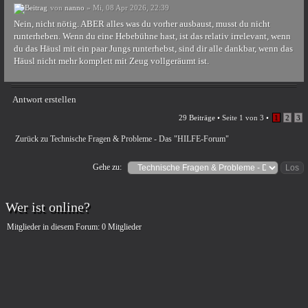
von
nanno
» Mi, 08 Apr 2026, 22:39
Nein, nicht nötig. ABER alles was du vorher ausbaust, musst du nicht
runterheben. Wenn du eine Hebebühne hast, ist das relativ irrelevant, wenn
du das Häusl mit ein paar Jungs runterhebst, sind dir alle dankbar, wenn das
Häusl nicht mehr komplett mit Zeug vollgeräumt ist.
Antwort erstellen
29 Beiträge •
Seite
1
von
3
•
1
2
3
Zurück zu Technische Fragen & Probleme - Das "HILFE-Forum"
Gehe zu:
Wer ist online?
Mitglieder in diesem Forum: 0 Mitglieder