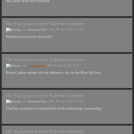
Nö, kann alles drin bleiben.
Re: Karosserie vom Rahmen trennen
von
SamuraiFedja
» Mi, 08 Apr 2026, 15:05
Windschutzscheibe kritisch?
Re: Karosserie vom Rahmen trennen
von
muzmuzadi
» Mi, 08 Apr 2026, 16:07
Beim Cabrio würde ich sie abbauen, da ist der Rest leichter.
Re: Karosserie vom Rahmen trennen
von
SamuraiFedja
» Mi, 08 Apr 2026, 17:20
Und bei normalen Geländefloh nicht unbedingt notwendig?
Re: Karosserie vom Rahmen trennen