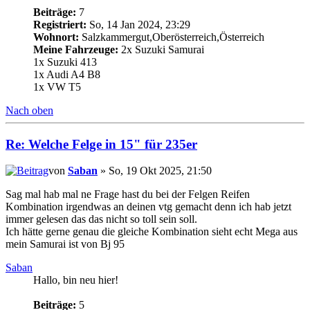
Beiträge:
7
Registriert:
So, 14 Jan 2024, 23:29
Wohnort:
Salzkammergut,Oberösterreich,Österreich
Meine Fahrzeuge:
2x Suzuki Samurai
1x Suzuki 413
1x Audi A4 B8
1x VW T5
Nach oben
Re: Welche Felge in 15" für 235er
von
Saban
» So, 19 Okt 2025, 21:50
Sag mal hab mal ne Frage hast du bei der Felgen Reifen
Kombination irgendwas an deinen vtg gemacht denn ich hab jetzt
immer gelesen das das nicht so toll sein soll.
Ich hätte gerne genau die gleiche Kombination sieht echt Mega aus
mein Samurai ist von Bj 95
Saban
Hallo, bin neu hier!
Beiträge:
5