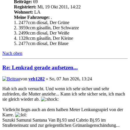
Beiträge:
69
Registriert:
Mi, 19 Okt 2011, 14:22
Wohnort:
LA
Meine Fahrzeuge:
.
1. 2477ccm díosal, Der Grüne
2. 3959ccm gásailín, Der Schwarze
3. 2499ccm díosal, Der Weiße
4. 1328ccm gásailín, Der Kleine
5. 2477ccm díosal, Der Blaue
Nach oben
Re: Lenkrad gerade aufsetzen...
von
veb1282
» So, 07 Jun 2026, 13:24
Hab ich auch versucht. Und wenn ich sehr sicher und sehr
zufrieden, die Mutter anziehe... Kann ich sehr sicher sein, ich mach
sie gleich wieder ab.
Vielleicht liegts auch an dem halben Meter Lenkungsspiel von der
Karre.
Suzuki Samurai Santana Van Bj.93 und Cabrio Bj.95 im
Straßeneinsatz und zur gelegentlichen Grünanlagenschändung...