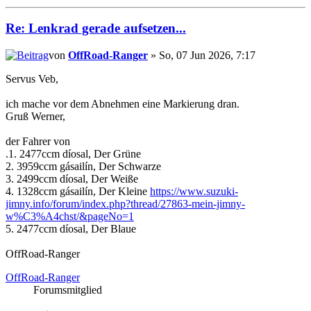
Re: Lenkrad gerade aufsetzen...
von
OffRoad-Ranger
» So, 07 Jun 2026, 7:17
Servus Veb,
ich mache vor dem Abnehmen eine Markierung dran.
Gruß Werner,
der Fahrer von
.1. 2477ccm díosal, Der Grüne
2. 3959ccm gásailín, Der Schwarze
3. 2499ccm díosal, Der Weiße
4. 1328ccm gásailín, Der Kleine
https://www.suzuki-
jimny.info/forum/index.php?thread/27863-mein-jimny-
w%C3%A4chst/&pageNo=1
5. 2477ccm díosal, Der Blaue
OffRoad-Ranger
OffRoad-Ranger
Forumsmitglied