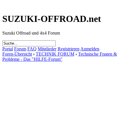
SUZUKI-OFFROAD.net
Suzuki Offroad und 4x4 Forum
Portal
Forum
FAQ
Mitglieder
Registrieren
Anmelden
Foren-Übersicht
›
TECHNIK FORUM
›
Technische Fragen &
Probleme - Das "HILFE-Forum"