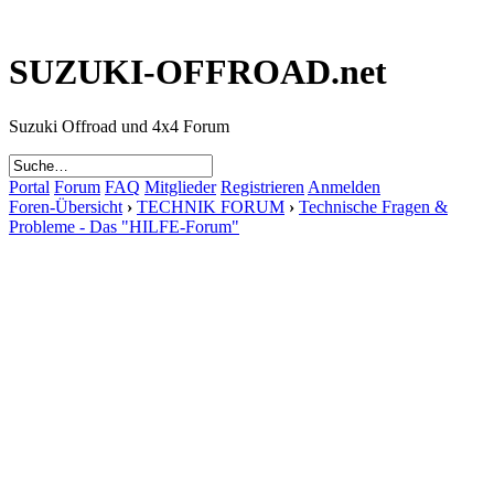
SUZUKI-OFFROAD.net
Suzuki Offroad und 4x4 Forum
Portal
Forum
FAQ
Mitglieder
Registrieren
Anmelden
Foren-Übersicht
›
TECHNIK FORUM
›
Technische Fragen &
Probleme - Das "HILFE-Forum"