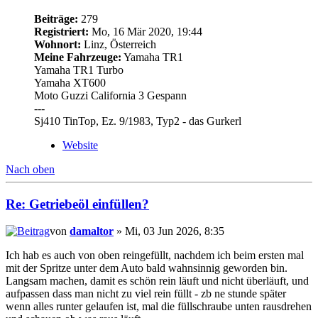
Beiträge:
279
Registriert:
Mo, 16 Mär 2020, 19:44
Wohnort:
Linz, Österreich
Meine Fahrzeuge:
Yamaha TR1
Yamaha TR1 Turbo
Yamaha XT600
Moto Guzzi California 3 Gespann
---
Sj410 TinTop, Ez. 9/1983, Typ2 - das Gurkerl
Website
Nach oben
Re: Getriebeöl einfüllen?
von
damaltor
» Mi, 03 Jun 2026, 8:35
Ich hab es auch von oben reingefüllt, nachdem ich beim ersten mal
mit der Spritze unter dem Auto bald wahnsinnig geworden bin.
Langsam machen, damit es schön rein läuft und nicht überläuft, und
aufpassen dass man nicht zu viel rein füllt - zb ne stunde später
wenn alles runter gelaufen ist, mal die füllschraube unten rausdrehen