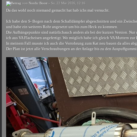
von
Nordic Boost
» So, 22 Mär 2026, 12:16
Da das wohl noch niemand gemacht hat hab ichs mal versucht.
Ich habe den S- Bogen nach dem Schalldämpfer abgeschnitten und ein Zwische
und habe ein weiteres Rohr angesetzt um bis zum Heck zu kommen.
Die Aufhängepunkte sind natürlichauch anders als bei der kurzen Version. Nu
ich aus VA Flacheisen angefertigt. Wo möglich habe ich gleich VA Muttern zu
In meinem Fall musste ich auch die Verrohrung zum Kat neu bauen da alles abge
Der Plan ist jetzt alle Verschraubungen an der Anlage bis zu den Auspuffgumm