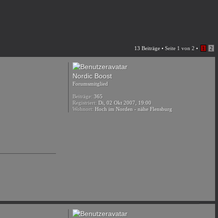
13 Beiträge •
Seite
1
von
2
•
1
2
Nordic Boost
Forumsmitglied
Beiträge:
365
Registriert:
Di, 02 Okt 2007, 19:00
Wohnort:
Hoch im Norden - nähe Flensburg