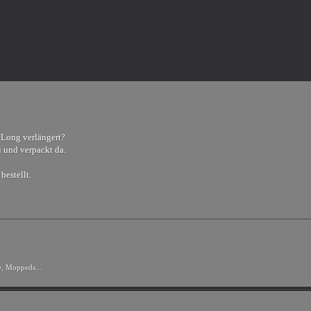
 Long verlängert?
u und verpackt da.
bestellt.
e, Moppeds...