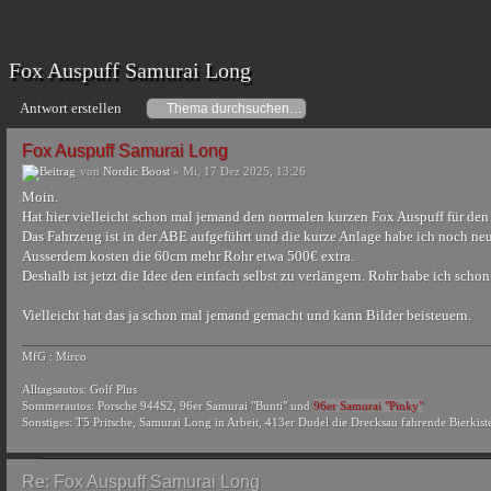
Fox Auspuff Samurai Long
Antwort erstellen
Fox Auspuff Samurai Long
von
Nordic Boost
» Mi, 17 Dez 2025, 13:26
Moin.
Hat hier vielleicht schon mal jemand den normalen kurzen Fox Auspuff für den
Das Fahrzeug ist in der ABE aufgeführt und die kurze Anlage habe ich noch ne
Ausserdem kosten die 60cm mehr Rohr etwa 500€ extra.
Deshalb ist jetzt die Idee den einfach selbst zu verlängern. Rohr habe ich schon 
Vielleicht hat das ja schon mal jemand gemacht und kann Bilder beisteuern.
MfG : Mirco
Alltagsautos: Golf Plus
Sommerautos: Porsche 944S2, 96er Samurai "Bunti" und
96er Samurai "Pinky"
Sonstiges: T5 Pritsche, Samurai Long in Arbeit, 413er Dudel die Drecksau fahrende Bierkist
Re: Fox Auspuff Samurai Long