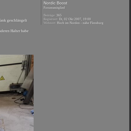
Nordic Boost
Forumsmitglied
Beiträge:
365
Registriert:
Di, 02 Okt 2007, 19:00
Tank geschlängelt
Wohnort:
Hoch im Norden - nähe Flensburg
nderen Halter habe