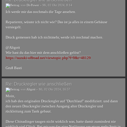
von
Dt-Power
» Mi, 02 Okt 2024, 8:14
Ich werde mir das nochmals die Tage ansehen.
Reparieren, wüsste ich nicht wie? Das ist ja alles in einem Gehäuse
versiegelt.
Druck gemessen hab ich nichtmehr, werde ich nochmal machen.
@Altgott
Wie hast du das hier mit dem anschließen gelöst?
https://suzuki-offroad.net/viewtopic.php?f=9&t=48129
Gruß Basti
Re: Druckregler wie anschließen
von
Altgott
» Mi, 02 Okt 2024, 16:57
Moin,
ich hab den originalen Druckregler auf "Durchlauf" modifiziert. und dann
den neuen Druckregler zwischen Ausgang alter Druckregler und
rückleitung zum Tank gebaut.
Diese Chinadinger taugen nicht wirklich was, hatte damit zumindest nie
wirklich viel Glück. Bei mir war das eine Notlösung um etwas mehr Sprit in