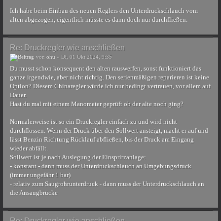
Ich habe beim Einbau des neuen Reglers den Unterdruckschlauch vom
alten abgezogen, eigentlich müsste es dann doch nur durchfließen.
Re: Druckregler wie anschließen
von
ohu
» Di, 01 Okt 2024, 9:35
Du musst schon konsequent den alten rauswerfen, sonst funktioniert das
ganze irgendwie, aber nicht richtig. Den serienmäßigen reparieren ist keine
Option? Diesem Chinaregler würde ich nur bedingt vertrauen, vor allem auf
Dauer.
Hast du mal mit einem Manometer geprüft ob der alte noch ging?
Normalerweise ist so ein Druckregler einfach zu und wird nicht
durchflossen. Wenn der Druck über den Sollwert ansteigt, macht er auf und
lässt Benzin Richtung Rücklauf abfließen, bis der Druck am Eingang
wieder abfällt.
Sollwert ist je nach Auslegung der Einspritzanlage:
- konstant - dann muss der Unterdruckschlauch an Umgebungsdruck
(immer ungefähr 1 bar)
- relativ zum Saugrohrunterdruck - dann muss der Unterdruckschlauch an
die Ansaugbrücke
Re: Druckregler wie anschließen