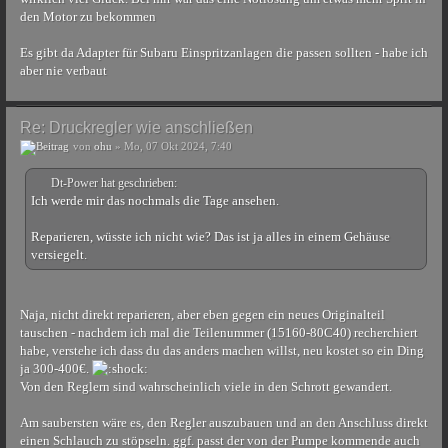
den Motor zu bekommen
Es gibt da Adapter für Subaru Einspritzanlagen die passen sollten - habe ich
aber nie verbaut
Re: Druckregler wie anschließen
von
ohu
» Mo, 07 Okt 2024, 7:40
Dt-Power hat geschrieben:
Ich werde mir das nochmals die Tage ansehen.
Reparieren, wüsste ich nicht wie? Das ist ja alles in einem Gehäuse
versiegelt.
Naja, nicht direkt reparieren, aber eben gegen ein neues Originalteil
tauschen - nachdem ich mal die Teilenummer (15160-80C40) recherchiert
habe, verstehe ich dass du das anders machen willst, neu kostet so ein Ding
ja 300-400€.
Von den Reglern sind wahrscheinlich viele in den Schrott gewandert.
Am saubersten wäre es, den Regler auszubauen und an den Anschluss direkt
einen Schlauch zu stöpseln. ggf. passt der von der Pumpe kommende auch