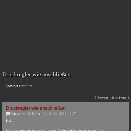
Druckregler wie anschließen
Antwort erstellen
7 Beiträge • Seite
1
von
1
Druckregler wie anschließen
von
Dt-Power
» So, 29 Sep 2024, 15:37
Hallo,
Ich habe mir einen einstellbaren Kraftstoffdruckregler aus Ebay