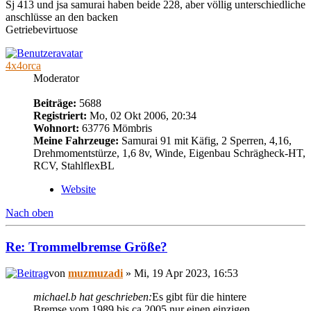
Sj 413 und jsa samurai haben beide 228, aber völlig unterschiedliche
anschlüsse an den backen
Getriebevirtuose
4x4orca
Moderator
Beiträge:
5688
Registriert:
Mo, 02 Okt 2006, 20:34
Wohnort:
63776 Mömbris
Meine Fahrzeuge:
Samurai 91 mit Käfig, 2 Sperren, 4,16,
Drehmomentstürze, 1,6 8v, Winde, Eigenbau Schrägheck-HT,
RCV, StahlflexBL
Website
Nach oben
Re: Trommelbremse Größe?
von
muzmuzadi
» Mi, 19 Apr 2023, 16:53
michael.b hat geschrieben:
Es gibt für die hintere
Bremse vom 1989 bis ca 2005 nur einen einzigen