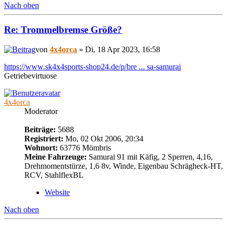
Nach oben
Re: Trommelbremse Größe?
von
4x4orca
» Di, 18 Apr 2023, 16:58
https://www.sk4x4sports-shop24.de/p/bre ... sa-samurai
Getriebevirtuose
4x4orca
Moderator
Beiträge:
5688
Registriert:
Mo, 02 Okt 2006, 20:34
Wohnort:
63776 Mömbris
Meine Fahrzeuge:
Samurai 91 mit Käfig, 2 Sperren, 4,16,
Drehmomentstürze, 1,6 8v, Winde, Eigenbau Schrägheck-HT,
RCV, StahlflexBL
Website
Nach oben