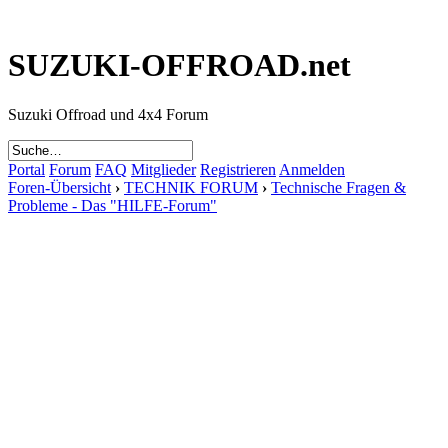
SUZUKI-OFFROAD.net
Suzuki Offroad und 4x4 Forum
Portal
Forum
FAQ
Mitglieder
Registrieren
Anmelden
Foren-Übersicht
›
TECHNIK FORUM
›
Technische Fragen &
Probleme - Das "HILFE-Forum"