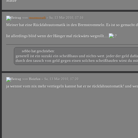
Matze
von
muzmuzadi
» Sa, 13 Mär 2010, 17:16
Meiner hat eine Rückfahrautomatik in den Bremstrommeln. Es ist so gemacht da
Ist allerdings blöd wenn der Hänger mal rückwärts wegrollt....
sebbo hat geschrieben:
generell ist ein suzuki ein scheißhaus und nichts wert. jeder der geld daf
durch den tausch von geld gegen einen solchen scheißhaufen wirst du mitg
von
Hoizfux
» Sa, 13 Mär 2010, 17:20
ja wennst vorn nix mehr verriegeln kannst hat er ne rückfahrautomatik! und wen