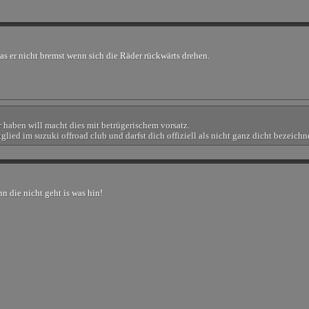
s er nicht bremst wenn sich die Räder rückwärts drehen.
ür haben will macht dies mit betrügerischem vorsatz.
lied im suzuki offroad club und darfst dich offiziell als nicht ganz dicht bezeich
n die nicht geht is was hin!