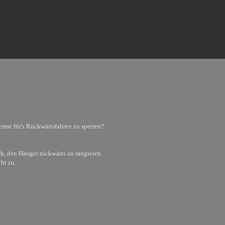
mse für's Rückwärtsfahren zu sperren?
ch, den Hänger rückwärts zu rangieren.
ht zu.