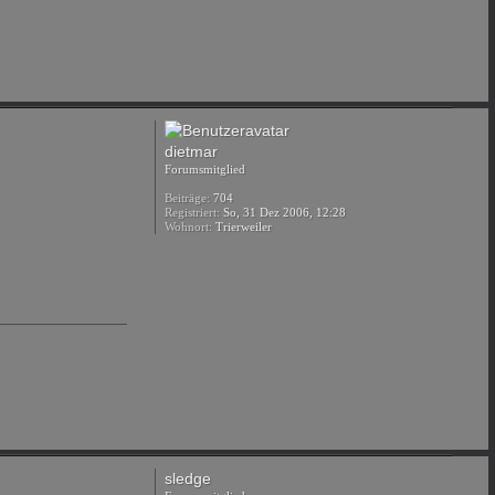
dietmar
Forumsmitglied
Beiträge:
704
Registriert:
So, 31 Dez 2006, 12:28
Wohnort:
Trierweiler
sledge