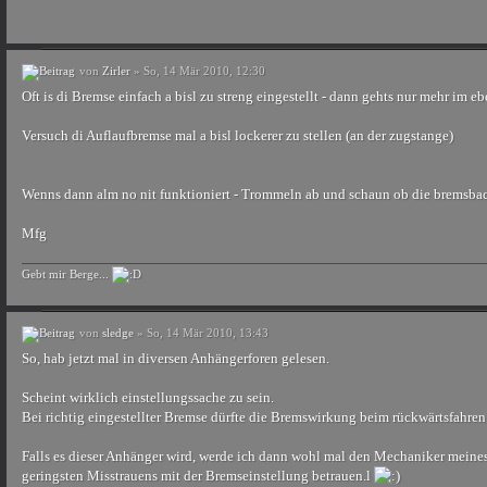
von
Zirler
» So, 14 Mär 2010, 12:30
Oft is di Bremse einfach a bisl zu streng eingestellt - dann gehts nur mehr im eb
Versuch di Auflaufbremse mal a bisl lockerer zu stellen (an der zugstange)
Wenns dann alm no nit funktioniert - Trommeln ab und schaun ob die bremsback
Mfg
Gebt mir Berge...
von
sledge
» So, 14 Mär 2010, 13:43
So, hab jetzt mal in diversen Anhängerforen gelesen.
Scheint wirklich einstellungssache zu sein.
Bei richtig eingestellter Bremse dürfte die Bremswirkung beim rückwärtsfahren 
Falls es dieser Anhänger wird, werde ich dann wohl mal den Mechaniker meine
geringsten Misstrauens mit der Bremseinstellung betrauen.l