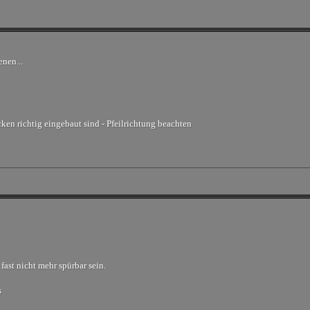
enen...
en richtig eingebaut sind - Pfeilrichtung beachten
fast nicht mehr spürbar sein.
s