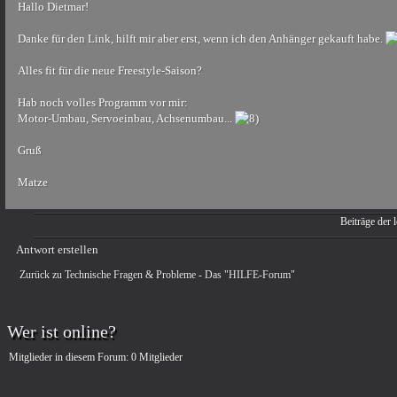
Hallo Dietmar!
Danke für den Link, hilft mir aber erst, wenn ich den Anhänger gekauft habe.
Alles fit für die neue Freestyle-Saison?
Hab noch volles Programm vor mir:
Motor-Umbau, Servoeinbau, Achsenumbau...
Gruß
Matze
Beiträge der l
Antwort erstellen
Zurück zu Technische Fragen & Probleme - Das "HILFE-Forum"
Wer ist online?
Mitglieder in diesem Forum: 0 Mitglieder