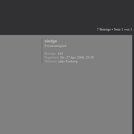
7 Beiträge • Seite
1
von
1
sledge
Forumsmitglied
Beiträge:
410
Registriert:
Do, 27 Apr 2006, 20:38
Wohnort:
nähe Freiburg