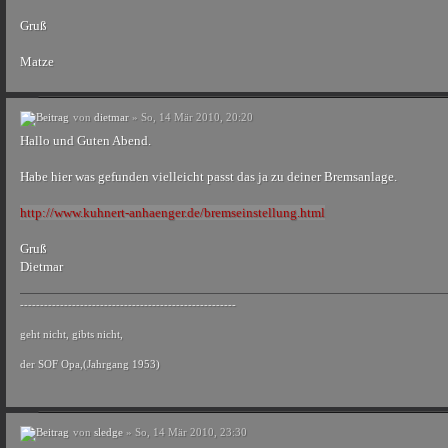
Gruß
Matze
von
dietmar
» So, 14 Mär 2010, 20:20
Hallo und Guten Abend.
Habe hier was gefunden vielleicht passt das ja zu deiner Bremsanlage.
http://www.kuhnert-anhaenger.de/bremseinstellung.html
Gruß
Dietmar
------------------------------------------------------
geht nicht, gibts nicht,
der SOF Opa,(Jahrgang 1953)
von
sledge
» So, 14 Mär 2010, 23:30