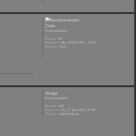
Zirler
Forumsmitglied
Beiträge:
60
Registriert:
Mo, 19 Feb 2007, 23:44
Wohnort:
Tirol
sledge
Forumsmitglied
Beiträge:
410
Registriert:
Do, 27 Apr 2006, 20:38
Wohnort:
nähe Freiburg