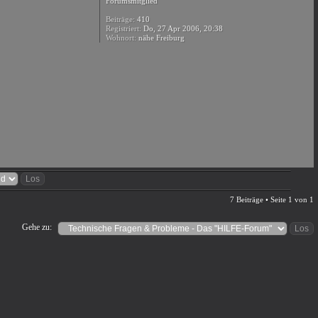
Forumsmitglied
Beiträge:
410
Registriert:
Do, 27 Apr 2006, 20:38
Wohnort:
nähe Freiburg
7 Beiträge • Seite
1
von
1
Gehe zu: