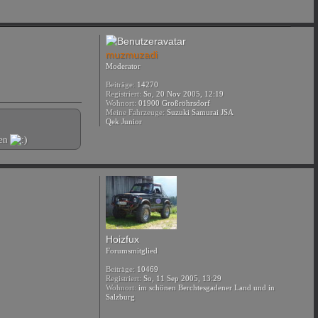
muzmuzadi
Moderator
Beiträge:
14270
Registriert:
So, 20 Nov 2005, 12:19
Wohnort:
01900 Großröhrsdorf
Meine Fahrzeuge:
Suzuki Samurai JSA
Qek Junior
nen
Hoizfux
Forumsmitglied
Beiträge:
10469
Registriert:
So, 11 Sep 2005, 13:29
Wohnort:
im schönen Berchtesgadener Land und in
Salzburg