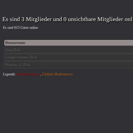
Es sind 3 Mitglieder und 0 unsichtbare Mitglieder onl
Es sind 615 Gäste online
Benutzername
Bing [Bot]
Google Adsense [Bot]
Majestic-12 [Bot]
Legende:
Administratoren
,
Globale Moderatoren