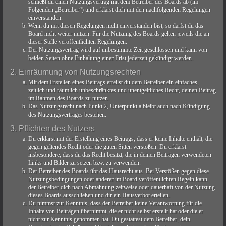
schließt du einen Nutzungsvertrag mit dem Betreiber des Boards ab (im
Folgenden „Betreiber“) und erklärst dich mit den nachfolgenden Regelungen
einverstanden.
Wenn du mit diesen Regelungen nicht einverstanden bist, so darfst du das
Board nicht weiter nutzen. Für die Nutzung des Boards gelten jeweils die an
dieser Stelle veröffentlichten Regelungen.
Der Nutzungsvertrag wird auf unbestimmte Zeit geschlossen und kann von
beiden Seiten ohne Einhaltung einer Frist jederzeit gekündigt werden.
2. Einräumung von Nutzungsrechten
Mit dem Erstellen eines Beitrags erteilst du dem Betreiber ein einfaches,
zeitlich und räumlich unbeschränktes und unentgeltliches Recht, deinen Beitrag
im Rahmen des Boards zu nutzen.
Das Nutzungsrecht nach Punkt 2, Unterpunkt a bleibt auch nach Kündigung
des Nutzungsvertrages bestehen.
3. Pflichten des Nutzers
Du erklärst mit der Erstellung eines Beitrags, dass er keine Inhalte enthält, die
gegen geltendes Recht oder die guten Sitten verstoßen. Du erklärst
insbesondere, dass du das Recht besitzt, die in deinen Beiträgen verwendeten
Links und Bilder zu setzen bzw. zu verwenden.
Der Betreiber des Boards übt das Hausrecht aus. Bei Verstößen gegen diese
Nutzungsbedingungen oder anderer im Board veröffentlichten Regeln kann
der Betreiber dich nach Abmahnung zeitweise oder dauerhaft von der Nutzung
dieses Boards ausschließen und dir ein Hausverbot erteilen.
Du nimmst zur Kenntnis, dass der Betreiber keine Verantwortung für die
Inhalte von Beiträgen übernimmt, die er nicht selbst erstellt hat oder die er
nicht zur Kenntnis genommen hat. Du gestattest dem Betreiber, dein