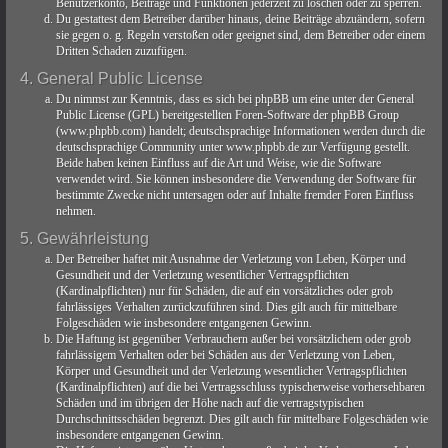
Benutzerkonto, Beiträge und Funktionen jederzeit zu löschen oder zu sperren.
Du gestattest dem Betreiber darüber hinaus, deine Beiträge abzuändern, sofern
sie gegen o. g. Regeln verstoßen oder geeignet sind, dem Betreiber oder einem
Dritten Schaden zuzufügen.
4. General Public License
Du nimmst zur Kenntnis, dass es sich bei phpBB um eine unter der General
Public License (GPL) bereitgestellten Foren-Software der phpBB Group
(www.phpbb.com) handelt; deutschsprachige Informationen werden durch die
deutschsprachige Community unter www.phpbb.de zur Verfügung gestellt.
Beide haben keinen Einfluss auf die Art und Weise, wie die Software
verwendet wird. Sie können insbesondere die Verwendung der Software für
bestimmte Zwecke nicht untersagen oder auf Inhalte fremder Foren Einfluss
nehmen.
5. Gewährleistung
Der Betreiber haftet mit Ausnahme der Verletzung von Leben, Körper und
Gesundheit und der Verletzung wesentlicher Vertragspflichten
(Kardinalpflichten) nur für Schäden, die auf ein vorsätzliches oder grob
fahrlässiges Verhalten zurückzuführen sind. Dies gilt auch für mittelbare
Folgeschäden wie insbesondere entgangenen Gewinn.
Die Haftung ist gegenüber Verbrauchern außer bei vorsätzlichem oder grob
fahrlässigem Verhalten oder bei Schäden aus der Verletzung von Leben,
Körper und Gesundheit und der Verletzung wesentlicher Vertragspflichten
(Kardinalpflichten) auf die bei Vertragsschluss typischerweise vorhersehbaren
Schäden und im übrigen der Höhe nach auf die vertragstypischen
Durchschnittsschäden begrenzt. Dies gilt auch für mittelbare Folgeschäden wie
insbesondere entgangenen Gewinn.