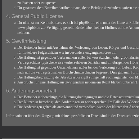
zu löschen oder zu sperren.
Du gestattest dem Betreiber darüber hinaus, deine Beiträge abzuändern, sofern sie
4. General Public License
Du nimmst zur Kenntnis, dass es sich bei phpBB um eine unter der General Publ
www.phpbb.de zur Verfügung gestellt. Beide haben keinen Einfluss auf die Art un
nehmen.
5. Gewährleistung
Der Betreiber haftet mit Ausnahme der Verletzung von Leben, Körper und Gesundheit
für mittelbare Folgeschäden wie insbesondere entgangenen Gewinn.
Die Haftung ist gegenüber Verbrauchern außer bei vorsätzlichem oder grob fahrläs
Vertragsschluss typischerweise vorhersehbaren Schäden und im übrigen der Höhe n
Die Haftung ist gegenüber Unternehmern außer bei der Verletzung von Leben, Körp
nach auf die vertragstypischen Durchschnittsschäden begrenzt. Dies gilt auch für
Die Haftungsbegrenzung der Absätze a bis c gilt sinngemäß auch zugunsten der Mit
Ansprüche für eine Haftung aus zwingendem nationalem Recht bleiben unberührt.
6. Änderungsvorbehalt
Der Betreiber ist berechtigt, die Nutzungsbedingungen und die Datenschutzrichtlin
Der Nutzer ist berechtigt, den Änderungen zu widersprechen. Im Falle des Widersp
Die Änderungen gelten als anerkannt und verbindlich, wenn der Nutzer den Änder
Informationen über den Umgang mit deinen persönlichen Daten sind in der Datenschutzricht