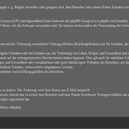
 gegen o. g. Regeln verstoßen oder geeignet sind, dem Betreiber oder einem Dritten Schaden zu
ic License (GPL) bereitgestellten Foren-Software der phpBB Group (www.phpbb.com) handelt;
d Weise, wie die Software verwendet wird. Sie können insbesondere die Verwendung der Softw
 und der Verletzung wesentlicher Vertragspflichten (Kardinalpflichten) nur für Schäden, die a
sigem Verhalten oder bei Schäden aus der Verletzung von Leben, Körper und Gesundheit und der
ach auf die vertragstypischen Durchschnittsschäden begrenzt. Dies gilt auch für mittelbare 
er und Gesundheit oder vorsätzlichem oder grob fahrlässigem Verhalten des Betreibers auf d
 mittelbare Schäden, insbesondere entgangenen Gewinn.
arbeiter und Erfüllungsgehilfen des Betreibers.
ie zu ändern. Die Änderung wird dem Nutzer per E-Mail mitgeteilt.
ruchs erlischt das zwischen dem Betreiber und dem Nutzer bestehende Vertragsverhältnis mit 
ungen zugestimmt hat.
linie enthalten.