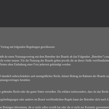
ertrag mit folgenden Regelungen geschlossen:
du einen Nutzungsvertrag mit dem Betreiber des Boards ab (im Folgenden „Betreiber“) und 
ht weiter nutzen. Für die Nutzung des Boards gelten jeweils die an dieser Stelle veröffentlich
iten ohne Einhaltung einer Frist jederzeit gekündigt werden.
 und räumlich unbeschränktes und unentgeltliches Recht, deinen Beitrag im Rahmen des Boards zu
utzungsvertrages bestehen.
egen geltendes Recht oder die guten Sitten verstoßen. Du erklärst insbesondere, dass du das Rech
ngsbedingungen oder anderer im Board veröffentlichten Regeln kann der Betreiber dich nach 
 Beiträgen übernimmt, die er nicht selbst erstellt hat oder die er nicht zur Kenntnis genommen