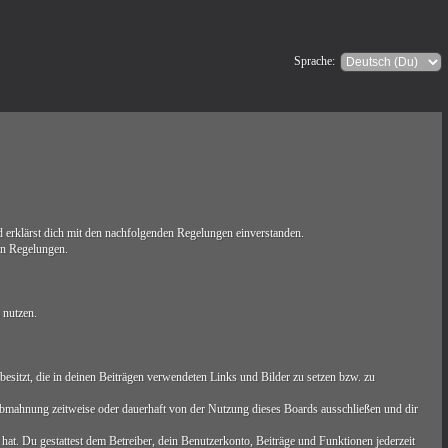
Sprache:
erklärst dich mit den nachfolgenden Regelungen einverstanden.
ten Regelungen.
 nutzen.
t besitzt, die in deinen Beiträgen verwendeten Links und Bilder zu setzen bzw. zu
Abmahnung zeitweise oder dauerhaft von der Nutzung dieses Boards ausschließen und dir
 hat. Du gestattest dem Betreiber, dein Benutzerkonto, Beiträge und Funktionen jederzeit