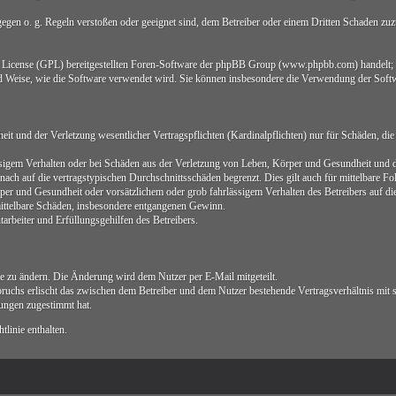
 gegen o. g. Regeln verstoßen oder geeignet sind, dem Betreiber oder einem Dritten Schaden zu
ic License (GPL) bereitgestellten Foren-Software der phpBB Group (www.phpbb.com) handelt;
d Weise, wie die Software verwendet wird. Sie können insbesondere die Verwendung der Softw
 und der Verletzung wesentlicher Vertragspflichten (Kardinalpflichten) nur für Schäden, die a
sigem Verhalten oder bei Schäden aus der Verletzung von Leben, Körper und Gesundheit und der
ach auf die vertragstypischen Durchschnittsschäden begrenzt. Dies gilt auch für mittelbare 
er und Gesundheit oder vorsätzlichem oder grob fahrlässigem Verhalten des Betreibers auf d
 mittelbare Schäden, insbesondere entgangenen Gewinn.
arbeiter und Erfüllungsgehilfen des Betreibers.
ie zu ändern. Die Änderung wird dem Nutzer per E-Mail mitgeteilt.
ruchs erlischt das zwischen dem Betreiber und dem Nutzer bestehende Vertragsverhältnis mit 
ungen zugestimmt hat.
linie enthalten.