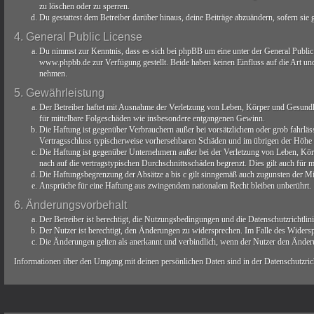
zu löschen oder zu sperren.
Du gestattest dem Betreiber darüber hinaus, deine Beiträge abzuändern, sofern sie
4. General Public License
Du nimmst zur Kenntnis, dass es sich bei phpBB um eine unter der General Publ
www.phpbb.de zur Verfügung gestellt. Beide haben keinen Einfluss auf die Art un
nehmen.
5. Gewährleistung
Der Betreiber haftet mit Ausnahme der Verletzung von Leben, Körper und Gesundheit
für mittelbare Folgeschäden wie insbesondere entgangenen Gewinn.
Die Haftung ist gegenüber Verbrauchern außer bei vorsätzlichem oder grob fahrläs
Vertragsschluss typischerweise vorhersehbaren Schäden und im übrigen der Höhe n
Die Haftung ist gegenüber Unternehmern außer bei der Verletzung von Leben, Körp
nach auf die vertragstypischen Durchschnittsschäden begrenzt. Dies gilt auch für
Die Haftungsbegrenzung der Absätze a bis c gilt sinngemäß auch zugunsten der Mit
Ansprüche für eine Haftung aus zwingendem nationalem Recht bleiben unberührt.
6. Änderungsvorbehalt
Der Betreiber ist berechtigt, die Nutzungsbedingungen und die Datenschutzrichtlin
Der Nutzer ist berechtigt, den Änderungen zu widersprechen. Im Falle des Widersp
Die Änderungen gelten als anerkannt und verbindlich, wenn der Nutzer den Änder
Informationen über den Umgang mit deinen persönlichen Daten sind in der Datenschutzricht