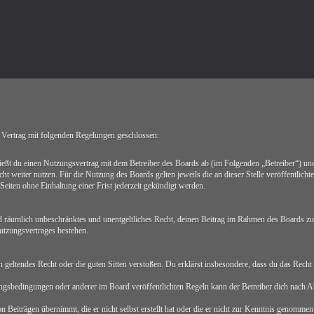
ertrag mit folgenden Regelungen geschlossen:
du einen Nutzungsvertrag mit dem Betreiber des Boards ab (im Folgenden „Betreiber“) und 
ht weiter nutzen. Für die Nutzung des Boards gelten jeweils die an dieser Stelle veröffentlich
iten ohne Einhaltung einer Frist jederzeit gekündigt werden.
 und räumlich unbeschränktes und unentgeltliches Recht, deinen Beitrag im Rahmen des Boards zu
utzungsvertrages bestehen.
egen geltendes Recht oder die guten Sitten verstoßen. Du erklärst insbesondere, dass du das Rech
ngsbedingungen oder anderer im Board veröffentlichten Regeln kann der Betreiber dich nach 
 Beiträgen übernimmt, die er nicht selbst erstellt hat oder die er nicht zur Kenntnis genommen