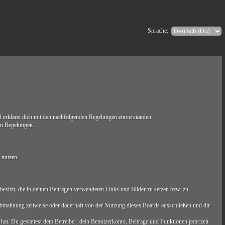
Sprache:
erklärst dich mit den nachfolgenden Regelungen einverstanden.
ten Regelungen.
 nutzen.
t besitzt, die in deinen Beiträgen verwendeten Links und Bilder zu setzen bzw. zu
Abmahnung zeitweise oder dauerhaft von der Nutzung dieses Boards ausschließen und dir
 hat. Du gestattest dem Betreiber, dein Benutzerkonto, Beiträge und Funktionen jederzeit