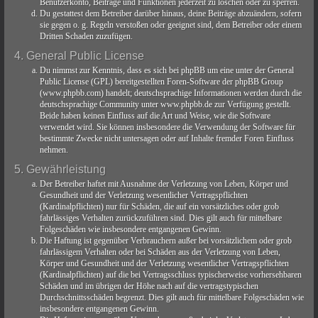
Benutzerkonto, Beiträge und Funktionen jederzeit zu löschen oder zu sperren.
Du gestattest dem Betreiber darüber hinaus, deine Beiträge abzuändern, sofern
sie gegen o. g. Regeln verstoßen oder geeignet sind, dem Betreiber oder einem
Dritten Schaden zuzufügen.
4. General Public License
Du nimmst zur Kenntnis, dass es sich bei phpBB um eine unter der General
Public License (GPL) bereitgestellten Foren-Software der phpBB Group
(www.phpbb.com) handelt; deutschsprachige Informationen werden durch die
deutschsprachige Community unter www.phpbb.de zur Verfügung gestellt.
Beide haben keinen Einfluss auf die Art und Weise, wie die Software
verwendet wird. Sie können insbesondere die Verwendung der Software für
bestimmte Zwecke nicht untersagen oder auf Inhalte fremder Foren Einfluss
nehmen.
5. Gewährleistung
Der Betreiber haftet mit Ausnahme der Verletzung von Leben, Körper und
Gesundheit und der Verletzung wesentlicher Vertragspflichten
(Kardinalpflichten) nur für Schäden, die auf ein vorsätzliches oder grob
fahrlässiges Verhalten zurückzuführen sind. Dies gilt auch für mittelbare
Folgeschäden wie insbesondere entgangenen Gewinn.
Die Haftung ist gegenüber Verbrauchern außer bei vorsätzlichem oder grob
fahrlässigem Verhalten oder bei Schäden aus der Verletzung von Leben,
Körper und Gesundheit und der Verletzung wesentlicher Vertragspflichten
(Kardinalpflichten) auf die bei Vertragsschluss typischerweise vorhersehbaren
Schäden und im übrigen der Höhe nach auf die vertragstypischen
Durchschnittsschäden begrenzt. Dies gilt auch für mittelbare Folgeschäden wie
insbesondere entgangenen Gewinn.