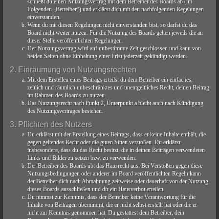
schließt du einen Nutzungsvertrag mit dem Betreiber des Boards ab (im
Folgenden „Betreiber“) und erklärst dich mit den nachfolgenden Regelungen
einverstanden.
Wenn du mit diesen Regelungen nicht einverstanden bist, so darfst du das
Board nicht weiter nutzen. Für die Nutzung des Boards gelten jeweils die an
dieser Stelle veröffentlichten Regelungen.
Der Nutzungsvertrag wird auf unbestimmte Zeit geschlossen und kann von
beiden Seiten ohne Einhaltung einer Frist jederzeit gekündigt werden.
2. Einräumung von Nutzungsrechten
Mit dem Erstellen eines Beitrags erteilst du dem Betreiber ein einfaches,
zeitlich und räumlich unbeschränktes und unentgeltliches Recht, deinen Beitrag
im Rahmen des Boards zu nutzen.
Das Nutzungsrecht nach Punkt 2, Unterpunkt a bleibt auch nach Kündigung
des Nutzungsvertrages bestehen.
3. Pflichten des Nutzers
Du erklärst mit der Erstellung eines Beitrags, dass er keine Inhalte enthält, die
gegen geltendes Recht oder die guten Sitten verstoßen. Du erklärst
insbesondere, dass du das Recht besitzt, die in deinen Beiträgen verwendeten
Links und Bilder zu setzen bzw. zu verwenden.
Der Betreiber des Boards übt das Hausrecht aus. Bei Verstößen gegen diese
Nutzungsbedingungen oder anderer im Board veröffentlichten Regeln kann
der Betreiber dich nach Abmahnung zeitweise oder dauerhaft von der Nutzung
dieses Boards ausschließen und dir ein Hausverbot erteilen.
Du nimmst zur Kenntnis, dass der Betreiber keine Verantwortung für die
Inhalte von Beiträgen übernimmt, die er nicht selbst erstellt hat oder die er
nicht zur Kenntnis genommen hat. Du gestattest dem Betreiber, dein