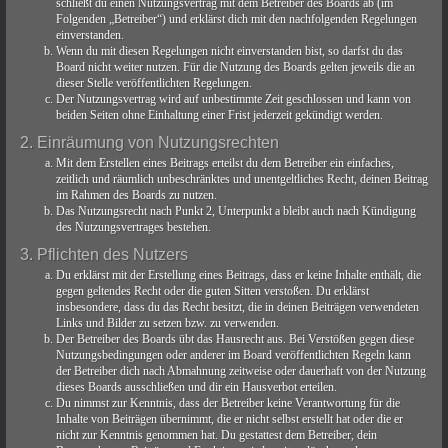
schließt du einen Nutzungsvertrag mit dem Betreiber des Boards ab (im
Folgenden „Betreiber“) und erklärst dich mit den nachfolgenden Regelungen
einverstanden.
Wenn du mit diesen Regelungen nicht einverstanden bist, so darfst du das
Board nicht weiter nutzen. Für die Nutzung des Boards gelten jeweils die an
dieser Stelle veröffentlichten Regelungen.
Der Nutzungsvertrag wird auf unbestimmte Zeit geschlossen und kann von
beiden Seiten ohne Einhaltung einer Frist jederzeit gekündigt werden.
2. Einräumung von Nutzungsrechten
Mit dem Erstellen eines Beitrags erteilst du dem Betreiber ein einfaches,
zeitlich und räumlich unbeschränktes und unentgeltliches Recht, deinen Beitrag
im Rahmen des Boards zu nutzen.
Das Nutzungsrecht nach Punkt 2, Unterpunkt a bleibt auch nach Kündigung
des Nutzungsvertrages bestehen.
3. Pflichten des Nutzers
Du erklärst mit der Erstellung eines Beitrags, dass er keine Inhalte enthält, die
gegen geltendes Recht oder die guten Sitten verstoßen. Du erklärst
insbesondere, dass du das Recht besitzt, die in deinen Beiträgen verwendeten
Links und Bilder zu setzen bzw. zu verwenden.
Der Betreiber des Boards übt das Hausrecht aus. Bei Verstößen gegen diese
Nutzungsbedingungen oder anderer im Board veröffentlichten Regeln kann
der Betreiber dich nach Abmahnung zeitweise oder dauerhaft von der Nutzung
dieses Boards ausschließen und dir ein Hausverbot erteilen.
Du nimmst zur Kenntnis, dass der Betreiber keine Verantwortung für die
Inhalte von Beiträgen übernimmt, die er nicht selbst erstellt hat oder die er
nicht zur Kenntnis genommen hat. Du gestattest dem Betreiber, dein