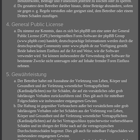
Benutzerkonto, Beiträge und Funktionen jederzeit zu löschen oder zu sperren.
Du gestattest dem Betreiber darüber hinaus, deine Beiträge abzuändern, sofern
sie gegen o. g. Regeln verstoßen oder geeignet sind, dem Betreiber oder einem
Dritten Schaden zuzufügen.
4. General Public License
Du nimmst zur Kenntnis, dass es sich bei phpBB um eine unter der General
Public License (GPL) bereitgestellten Foren-Software der phpBB Group
(www.phpbb.com) handelt; deutschsprachige Informationen werden durch die
deutschsprachige Community unter www.phpbb.de zur Verfügung gestellt.
Beide haben keinen Einfluss auf die Art und Weise, wie die Software
verwendet wird. Sie können insbesondere die Verwendung der Software für
bestimmte Zwecke nicht untersagen oder auf Inhalte fremder Foren Einfluss
nehmen.
5. Gewährleistung
Der Betreiber haftet mit Ausnahme der Verletzung von Leben, Körper und
Gesundheit und der Verletzung wesentlicher Vertragspflichten
(Kardinalpflichten) nur für Schäden, die auf ein vorsätzliches oder grob
fahrlässiges Verhalten zurückzuführen sind. Dies gilt auch für mittelbare
Folgeschäden wie insbesondere entgangenen Gewinn.
Die Haftung ist gegenüber Verbrauchern außer bei vorsätzlichem oder grob
fahrlässigem Verhalten oder bei Schäden aus der Verletzung von Leben,
Körper und Gesundheit und der Verletzung wesentlicher Vertragspflichten
(Kardinalpflichten) auf die bei Vertragsschluss typischerweise vorhersehbaren
Schäden und im übrigen der Höhe nach auf die vertragstypischen
Durchschnittsschäden begrenzt. Dies gilt auch für mittelbare Folgeschäden wie
insbesondere entgangenen Gewinn.