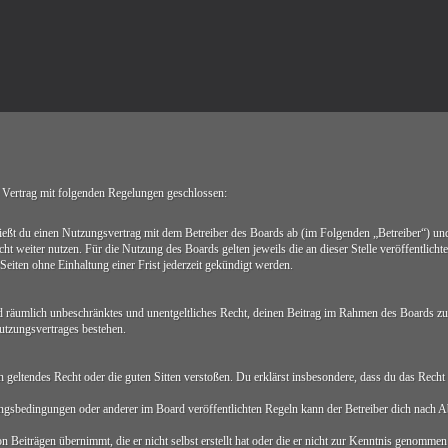
ertrag mit folgenden Regelungen geschlossen:
du einen Nutzungsvertrag mit dem Betreiber des Boards ab (im Folgenden „Betreiber“) und 
ht weiter nutzen. Für die Nutzung des Boards gelten jeweils die an dieser Stelle veröffentlich
iten ohne Einhaltung einer Frist jederzeit gekündigt werden.
 und räumlich unbeschränktes und unentgeltliches Recht, deinen Beitrag im Rahmen des Boards zu
utzungsvertrages bestehen.
egen geltendes Recht oder die guten Sitten verstoßen. Du erklärst insbesondere, dass du das Rech
ngsbedingungen oder anderer im Board veröffentlichten Regeln kann der Betreiber dich nach 
 Beiträgen übernimmt, die er nicht selbst erstellt hat oder die er nicht zur Kenntnis genommen