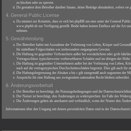
zu löschen oder zu sperren.
Du gestattest dem Betreiber darüber hinaus, deine Beiträge abzuändern, sofern sie
4. General Public License
Du nimmst zur Kenntnis, dass es sich bei phpBB um eine unter der General Publ
www.phpbb.de zur Verfügung gestellt. Beide haben keinen Einfluss auf die Art un
nehmen.
5. Gewährleistung
Der Betreiber haftet mit Ausnahme der Verletzung von Leben, Körper und Gesundheit
für mittelbare Folgeschäden wie insbesondere entgangenen Gewinn.
Die Haftung ist gegenüber Verbrauchern außer bei vorsätzlichem oder grob fahrläs
Vertragsschluss typischerweise vorhersehbaren Schäden und im übrigen der Höhe n
Die Haftung ist gegenüber Unternehmern außer bei der Verletzung von Leben, Körp
nach auf die vertragstypischen Durchschnittsschäden begrenzt. Dies gilt auch für
Die Haftungsbegrenzung der Absätze a bis c gilt sinngemäß auch zugunsten der Mit
Ansprüche für eine Haftung aus zwingendem nationalem Recht bleiben unberührt.
6. Änderungsvorbehalt
Der Betreiber ist berechtigt, die Nutzungsbedingungen und die Datenschutzrichtlin
Der Nutzer ist berechtigt, den Änderungen zu widersprechen. Im Falle des Widersp
Die Änderungen gelten als anerkannt und verbindlich, wenn der Nutzer den Änder
Informationen über den Umgang mit deinen persönlichen Daten sind in der Datenschutzricht