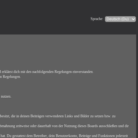
Sprache:
erklärst dich mit den nachfolgenden Regelungen einverstanden.
ten Regelungen.
 nutzen.
t besitzt, die in deinen Beiträgen verwendeten Links und Bilder zu setzen bzw. zu
Abmahnung zeitweise oder dauerhaft von der Nutzung dieses Boards ausschließen und dir
 hat. Du gestattest dem Betreiber, dein Benutzerkonto, Beiträge und Funktionen jederzeit