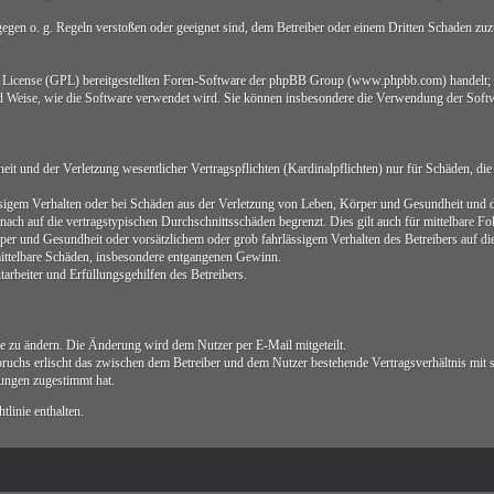
 gegen o. g. Regeln verstoßen oder geeignet sind, dem Betreiber oder einem Dritten Schaden zu
ic License (GPL) bereitgestellten Foren-Software der phpBB Group (www.phpbb.com) handelt;
d Weise, wie die Software verwendet wird. Sie können insbesondere die Verwendung der Softw
 und der Verletzung wesentlicher Vertragspflichten (Kardinalpflichten) nur für Schäden, die a
sigem Verhalten oder bei Schäden aus der Verletzung von Leben, Körper und Gesundheit und der
ach auf die vertragstypischen Durchschnittsschäden begrenzt. Dies gilt auch für mittelbare 
er und Gesundheit oder vorsätzlichem oder grob fahrlässigem Verhalten des Betreibers auf d
 mittelbare Schäden, insbesondere entgangenen Gewinn.
arbeiter und Erfüllungsgehilfen des Betreibers.
ie zu ändern. Die Änderung wird dem Nutzer per E-Mail mitgeteilt.
ruchs erlischt das zwischen dem Betreiber und dem Nutzer bestehende Vertragsverhältnis mit 
ungen zugestimmt hat.
linie enthalten.