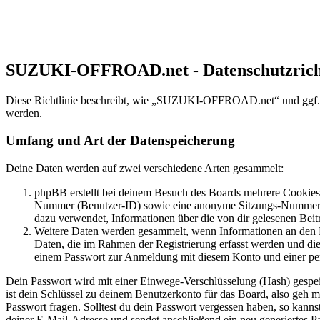
SUZUKI-OFFROAD.net - Datenschutzricht
Diese Richtlinie beschreibt, wie „SUZUKI-OFFROAD.net“ und ggf. 
werden.
Umfang und Art der Datenspeicherung
Deine Daten werden auf zwei verschiedene Arten gesammelt:
phpBB erstellt bei deinem Besuch des Boards mehrere Cookies. 
Nummer (Benutzer-ID) sowie eine anonyme Sitzungs-Nummer (Se
dazu verwendet, Informationen über die von dir gelesenen Beit
Weitere Daten werden gesammelt, wenn Informationen an den Bet
Daten, die im Rahmen der Registrierung erfasst werden und die
einem Passwort zur Anmeldung mit diesem Konto und einer per
Dein Passwort wird mit einer Einwege-Verschlüsselung (Hash) gespeich
ist dein Schlüssel zu deinem Benutzerkonto für das Board, also geh 
Passwort fragen. Solltest du dein Passwort vergessen haben, so kan
deiner E-Mail-Adresse und sendet anschließend ein neu generiertes P