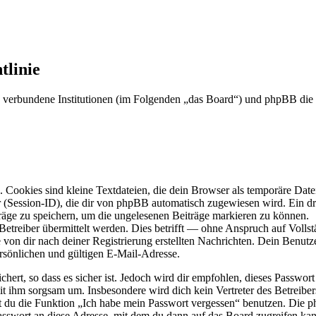
linie
verbundene Institutionen (im Folgenden „das Board“) und phpBB die
Cookies sind kleine Textdateien, die dein Browser als temporäre Datei
ssion-ID), die dir von phpBB automatisch zugewiesen wird. Ein dritt
räge zu speichern, um die ungelesenen Beiträge markieren zu können.
reiber übermittelt werden. Dies betrifft — ohne Anspruch auf Vollstän
 von dir nach deiner Registrierung erstellten Nachrichten. Dein Benu
sönlichen und gültigen E-Mail-Adresse.
ert, so dass es sicher ist. Jedoch wird dir empfohlen, dieses Passwor
mit ihm sorgsam um. Insbesondere wird dich kein Vertreter des Betreibe
nst du die Funktion „Ich habe mein Passwort vergessen“ benutzen. Di
asswort an diese Adresse, mit dem du dann auf das Board zugreifen kan