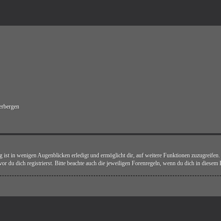
erbergen
 ist in wenigen Augenblicken erledigt und ermöglicht dir, auf weitere Funktionen zuzugreifen
 du dich registrierst. Bitte beachte auch die jeweiligen Forenregeln, wenn du dich in diesem