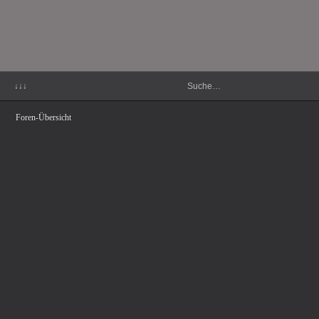
↓↓↓
Foren-Übersicht