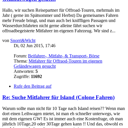
Hallo, wir suchen Reisepartner für Offroad-Touren, mehrmals im
Jahr ( gerne im Spätsommer und Herbst) Da gemeisames Fahren
mehr Freude bringt, und man auch bei kniffligen Passagen und
Wasserdurchfahrten nicht gerne alleine fährt suchen wir
offroadbegeisterte Mitfahrer im eigenen Fahrzeug. Wir sind z...
von
Snorri&Wicht
Di, 02 Jun 2015, 17:46
Forum:
Beifahrer-, Mitfahr- & Transport- Börse
Thema:
Mitfahrer für Offraod-Touren im eigenen
Geländewagen gesucht
Antworten:
5
Zugriffe:
11692
Rufe den Beitrag auf
Re: Suche Mitfahrer für Island (Colone Fahren)
Warum sollte man nicht für 10 Tage nach Island reisen?? Wenn man
dort einen Leihwagen mietet, ist man eh schneller unterwegs, wie
mit dem eigenen GW! Es ist immer auch eine Kostenfrage, ob man
jährlich 10Tage,20 oder 30Tage gehen kann !! Und das, obwohl es