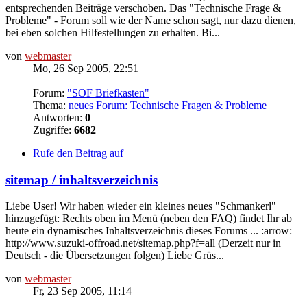
entsprechenden Beiträge verschoben. Das "Technische Frage &
Probleme" - Forum soll wie der Name schon sagt, nur dazu dienen,
bei eben solchen Hilfestellungen zu erhalten. Bi...
von
webmaster
Mo, 26 Sep 2005, 22:51
Forum:
"SOF Briefkasten"
Thema:
neues Forum: Technische Fragen & Probleme
Antworten:
0
Zugriffe:
6682
Rufe den Beitrag auf
sitemap / inhaltsverzeichnis
Liebe User! Wir haben wieder ein kleines neues "Schmankerl"
hinzugefügt: Rechts oben im Menü (neben den FAQ) findet Ihr ab
heute ein dynamisches Inhaltsverzeichnis dieses Forums ... :arrow:
http://www.suzuki-offroad.net/sitemap.php?f=all (Derzeit nur in
Deutsch - die Übersetzungen folgen) Liebe Grüs...
von
webmaster
Fr, 23 Sep 2005, 11:14