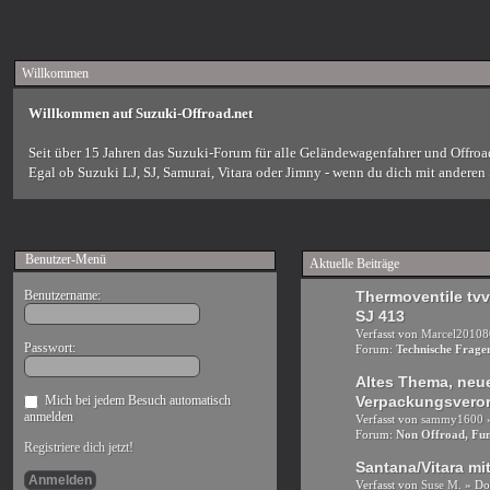
Willkommen
Willkommen auf Suzuki-Offroad.net
Seit über 15 Jahren das Suzuki-Forum für alle Geländewagenfahrer und Offroa
Egal ob Suzuki LJ, SJ, Samurai, Vitara oder Jimny - wenn du dich mit anderen S
Benutzer-Menü
Aktuelle Beiträge
Benutzername:
Thermoventile tvv
SJ 413
Verfasst von
Marcel20108
Passwort:
Forum:
Technische Frag
Altes Thema, neu
Mich bei jedem Besuch automatisch
Verpackungsvero
anmelden
Verfasst von
sammy1600
»
Forum:
Non Offroad, Fun
Registriere dich jetzt!
Santana/Vitara m
Verfasst von
Suse M.
» Do