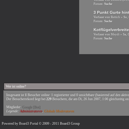
Forum:
Suche
3 Punkt Gurte hin
Verfasst von
Rettich
» So, 
Forum:
Suche
Kotflügelverbreit
Verfasst von
Meydi
» Sa, 
Forum:
Suche
Wer ist online?
Insgesamt ist
1
Besucher online: 1 registrierter und 0 unsichtbare (basierend auf den akti
Der Besucherrekord liegt bei
229
Besuchern, die am Di, 26 Jun 2007, 1:06 gleichzeitig on
Mitglieder:
Google [Bot]
Legende:
Administratoren
,
Globale Moderatoren
Powered by
Board3 Portal
© 2009 - 2011 Board3 Group