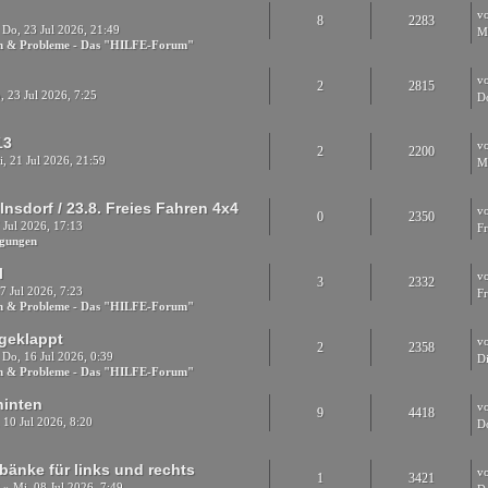
v
8
2283
 Do, 23 Jul 2026, 21:49
M
en & Probleme - Das "HILFE-Forum"
v
2
2815
 23 Jul 2026, 7:25
Do
13
v
2
2200
, 21 Jul 2026, 21:59
Mi
lnsdorf / 23.8. Freies Fahren 4x4
v
0
2350
 Jul 2026, 17:13
Fr
igungen
l
v
3
2332
7 Jul 2026, 7:23
Fr
en & Probleme - Das "HILFE-Forum"
geklappt
v
2
2358
Do, 16 Jul 2026, 0:39
Di
en & Probleme - Das "HILFE-Forum"
hinten
v
9
4418
 10 Jul 2026, 8:20
Do
änke für links und rechts
v
1
3421
3
» Mi, 08 Jul 2026, 7:49