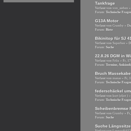
Tankfrage
Verfasst von
von_sieben
»
Forum:
Technische Frag
G13A Motor
Verfasst von
Crumby
» Do,
Forum:
Biete
Bikinitop für SJ 4
Verfasst von
Superbee
» Di
Forum:
Suche
22.8.26 DGM in Wi
Verfasst von
Felix
» Fr, 17
Forum:
Termine, Ankünd
Bruch Massekabe
Verfasst von
manas
» Fr, 1
Forum:
Technische Frag
federschäckel um
Verfasst von
kurt (eljot )
» 
Forum:
Technische Frag
Scheibenbremse 
Verfasst von
Crumby
» Fr,
Forum:
Suche
Suche Längssitzeb
Verfasst von
LennoxSj41