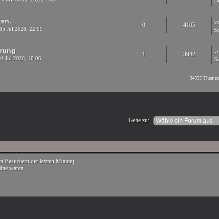
Do
ten.
v
0
4105
05 Jul 2026, 22:01
So
erung
v
1
3942
04 Jul 2026, 10:06
Sa
34955 Themen 
Gehe zu:
ven Besuchern der letzten Minute)
line waren.