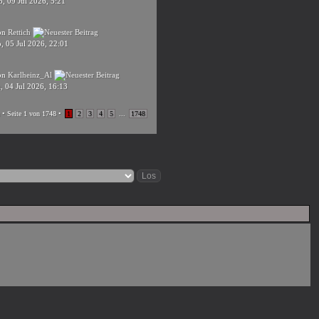
, 09 Jul 2026, 5:21
on
Rettich
, 05 Jul 2026, 22:01
on
Karlheinz_Al
, 04 Jul 2026, 16:13
• Seite
1
von
1748
•
1
2
3
4
5
...
1748