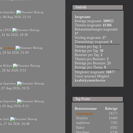
Statistik
on
damaltor
Insgesamt
o, 06 Aug 2026, 22:14
Beiträge insgesamt:
380923
Themen insgesamt:
41366
Bekanntmachungen insgesamt:
on
LPOS
17
, 31 Jul 2026, 18:38
Wichtig insgesamt:
27
Dateianhänge insgesamt:
0
Themen pro Tag:
5
on
4x4orca
Beiträge pro Tag:
50
, 29 Jul 2026, 21:04
Benutzer pro Tag:
2
Themen pro Benutzer:
2
Beiträge pro Benutzer:
23
on
Köbes
Beiträge pro Thema:
9
, 28 Jul 2026, 9:51
Mitglieder insgesamt:
16877
Unser neuestes Mitglied:
krabickymnichovice
on
Superbee
r, 07 Aug 2026, 19:35
Top Poster
on
Superbee
i, 05 Aug 2026, 9:13
Benutzername
Beiträge
muzmuzadi
14271
Hoizfux
10469
on
Jack
traildriver
7195
o, 27 Jul 2026, 16:48
Baloo
6502
blochbert
6336