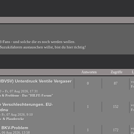
d-Fans - und solche die es noch werden wollen.
uzukifahrern austauschen willst, bist du hier richtig!
Antworten
Zugriffe
L
/BVSV) Unterdruck Ventile Vergaser
v
0
87
F
0
» Fr, 07 Aug 2026, 17:31
en & Probleme - Das "HILFE-Forum"
e Verschlechterungen. EU-
v
1
152
rdnu
F
 Fr, 07 Aug 2026, 9:10
- & Plauderecke
it BKV-Problem
v
1
172
, 06 Aug 2026, 13:58
D