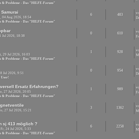
en & Probleme - Das "HILFE-Forum"
i Samurai
v
6
483
, 04 Aug 2026, 18:54
D
en & Probleme - Das "HILFE-Forum"
ppbar
v
0
610
1 Jul 2026, 18:38
Fr
v
1
928
, 29 Jul 2026, 16:03
Mi
en & Probleme - Das "HILFE-Forum"
v
0
954
8 Jul 2026, 9:51
Di
 User!
versell Ersatz Erfahrungen?
v
1
989
, 27 Jul 2026, 20:05
F
en & Probleme - Das "HILFE-Forum"
agnetventile
v
3
1362
o, 27 Jul 2026, 15:21
M
 sj 413 möglich ?
v
6
2258
Fr, 24 Jul 2026, 5:33
M
en & Probleme - Das "HILFE-Forum"