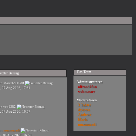
Das Team
etzter Beitrag
Administratoren
on
Marcel201080
offroad4fun
r, 07 Aug 2026, 17:31
webmaster
Moderatoren
3 Takter
on
veb1282
4x4orca
r, 07 Aug 2026, 16:57
Anthrax
Marlo
muzmuzadi
on
muzmuzadi
o, 06 Aug 2026, 16:53