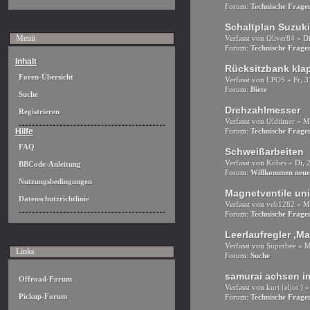
Forum:
Technische Frag
Schaltplan Suzuk
Menü
Verfasst von
Oliver84
» Di
Forum:
Technische Frag
Inhalt
Rücksitzbank kla
Foren-Übersicht
Verfasst von
LPOS
» Fr, 3
Forum:
Biete
Suche
Drehzahlmesser
Registrieren
Verfasst von
Oldtimer
» Mi
Hilfe
Forum:
Technische Frag
FAQ
Schweißarbeiten
Verfasst von
Köbes
» Di, 2
BBCode-Anleitung
Forum:
Willkommen neue
Nutzungsbedingungen
Magnetventile uni
Datenschutzrichtlinie
Verfasst von
veb1282
» Mo
Forum:
Technische Frag
Leerlaufregler ,M
Verfasst von
Superbee
» M
Links
Forum:
Suche
samurai achsen im
Offroad-Forum
Verfasst von
kurt (eljot )
» 
Pickup-Forum
Forum:
Technische Frag