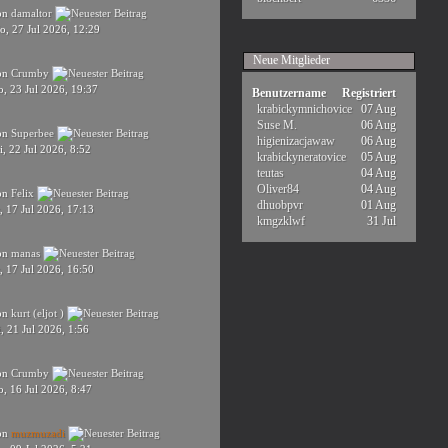
on
damaltor
o, 27 Jul 2026, 12:29
Neue Mitglieder
on
Crumby
, 23 Jul 2026, 19:37
Benutzername
Registriert
krabickymnichovice
07 Aug
Suse M.
06 Aug
on
Superbee
higienizacjawaw
06 Aug
, 22 Jul 2026, 8:52
krabickyneratovice
05 Aug
teutas
04 Aug
Oliver84
04 Aug
on
Felix
dhuobpvr
01 Aug
, 17 Jul 2026, 17:13
kmgzklwf
31 Jul
on
manas
, 17 Jul 2026, 16:50
on
kurt (eljot )
, 21 Jul 2026, 1:56
on
Crumby
, 16 Jul 2026, 8:47
on
muzmuzadi