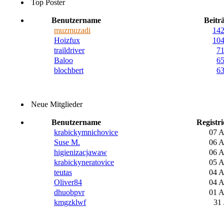
Top Poster
Benutzername
Beitr
muzmuzadi
14
Hoizfux
10
traildriver
7
Baloo
6
blochbert
6
Neue Mitglieder
Benutzername
Registri
krabickymnichovice
07 
Suse M.
06 
higienizacjawaw
06 
krabickyneratovice
05 
teutas
04 
Oliver84
04 
dhuobpvr
01 
kmgzklwf
31 