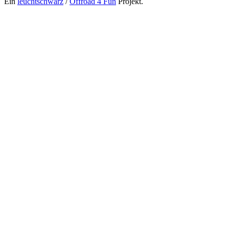
Ein
leuchtschwarz
/
Offroad 4 Fun
Projekt.