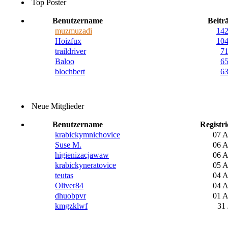
Top Poster
Benutzername
Beitr
muzmuzadi
14
Hoizfux
10
traildriver
7
Baloo
6
blochbert
6
Neue Mitglieder
Benutzername
Registri
krabickymnichovice
07 
Suse M.
06 
higienizacjawaw
06 
krabickyneratovice
05 
teutas
04 
Oliver84
04 
dhuobpvr
01 
kmgzklwf
31 