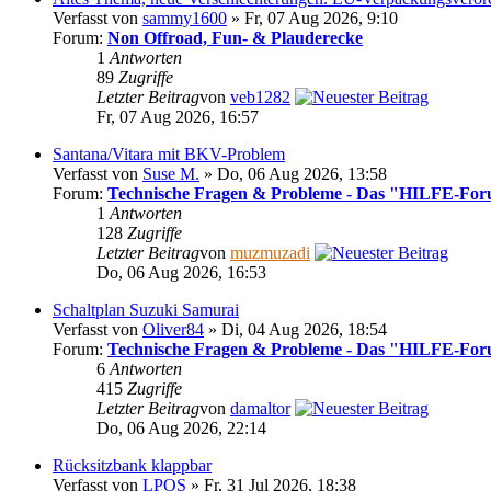
Verfasst von
sammy1600
» Fr, 07 Aug 2026, 9:10
Forum:
Non Offroad, Fun- & Plauderecke
1
Antworten
89
Zugriffe
Letzter Beitrag
von
veb1282
Fr, 07 Aug 2026, 16:57
Santana/Vitara mit BKV-Problem
Verfasst von
Suse M.
» Do, 06 Aug 2026, 13:58
Forum:
Technische Fragen & Probleme - Das "HILFE-Fo
1
Antworten
128
Zugriffe
Letzter Beitrag
von
muzmuzadi
Do, 06 Aug 2026, 16:53
Schaltplan Suzuki Samurai
Verfasst von
Oliver84
» Di, 04 Aug 2026, 18:54
Forum:
Technische Fragen & Probleme - Das "HILFE-Fo
6
Antworten
415
Zugriffe
Letzter Beitrag
von
damaltor
Do, 06 Aug 2026, 22:14
Rücksitzbank klappbar
Verfasst von
LPOS
» Fr, 31 Jul 2026, 18:38