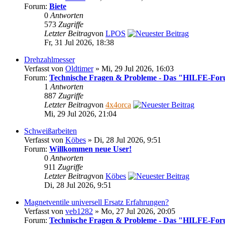
Forum:
Biete
0
Antworten
573
Zugriffe
Letzter Beitrag
von
LPOS
Fr, 31 Jul 2026, 18:38
Drehzahlmesser
Verfasst von
Oldtimer
» Mi, 29 Jul 2026, 16:03
Forum:
Technische Fragen & Probleme - Das "HILFE-Fo
1
Antworten
887
Zugriffe
Letzter Beitrag
von
4x4orca
Mi, 29 Jul 2026, 21:04
Schweißarbeiten
Verfasst von
Köbes
» Di, 28 Jul 2026, 9:51
Forum:
Willkommen neue User!
0
Antworten
911
Zugriffe
Letzter Beitrag
von
Köbes
Di, 28 Jul 2026, 9:51
Magnetventile universell Ersatz Erfahrungen?
Verfasst von
veb1282
» Mo, 27 Jul 2026, 20:05
Forum:
Technische Fragen & Probleme - Das "HILFE-Fo