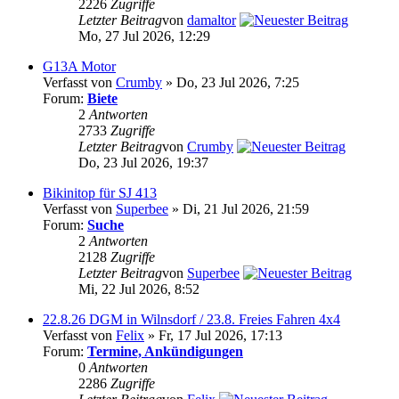
2226
Zugriffe
Letzter Beitrag
von
damaltor
Mo, 27 Jul 2026, 12:29
G13A Motor
Verfasst von
Crumby
» Do, 23 Jul 2026, 7:25
Forum:
Biete
2
Antworten
2733
Zugriffe
Letzter Beitrag
von
Crumby
Do, 23 Jul 2026, 19:37
Bikinitop für SJ 413
Verfasst von
Superbee
» Di, 21 Jul 2026, 21:59
Forum:
Suche
2
Antworten
2128
Zugriffe
Letzter Beitrag
von
Superbee
Mi, 22 Jul 2026, 8:52
22.8.26 DGM in Wilnsdorf / 23.8. Freies Fahren 4x4
Verfasst von
Felix
» Fr, 17 Jul 2026, 17:13
Forum:
Termine, Ankündigungen
0
Antworten
2286
Zugriffe