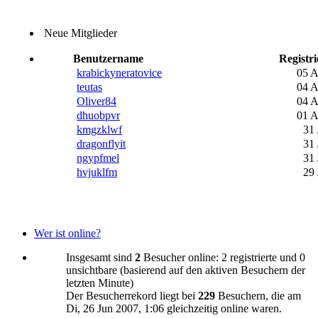
Neue Mitglieder
Benutzername
Registri
krabickyneratovice
05 
teutas
04 
Oliver84
04 
dhuobpvr
01 
kmgzklwf
31 
dragonflyit
31 
ngypfmel
31 
hvjuklfm
29 
Wer ist online?
Insgesamt sind
2
Besucher online: 2 registrierte und 0
unsichtbare (basierend auf den aktiven Besuchern der
letzten Minute)
Der Besucherrekord liegt bei
229
Besuchern, die am
Di, 26 Jun 2007, 1:06 gleichzeitig online waren.