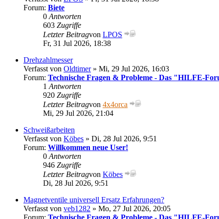
Forum:
Biete
0
Antworten
603
Zugriffe
Letzter Beitrag
von
LPOS
Fr, 31 Jul 2026, 18:38
Drehzahlmesser
Verfasst von
Oldtimer
» Mi, 29 Jul 2026, 16:03
Forum:
Technische Fragen & Probleme - Das "HILFE-Fo
1
Antworten
920
Zugriffe
Letzter Beitrag
von
4x4orca
Mi, 29 Jul 2026, 21:04
Schweißarbeiten
Verfasst von
Köbes
» Di, 28 Jul 2026, 9:51
Forum:
Willkommen neue User!
0
Antworten
946
Zugriffe
Letzter Beitrag
von
Köbes
Di, 28 Jul 2026, 9:51
Magnetventile universell Ersatz Erfahrungen?
Verfasst von
veb1282
» Mo, 27 Jul 2026, 20:05
Forum:
Technische Fragen & Probleme - Das "HILFE-Fo