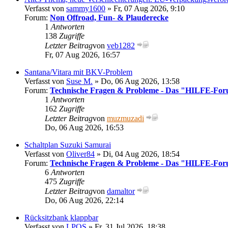
Verfasst von
sammy1600
» Fr, 07 Aug 2026, 9:10
Forum:
Non Offroad, Fun- & Plauderecke
1
Antworten
138
Zugriffe
Letzter Beitrag
von
veb1282
Fr, 07 Aug 2026, 16:57
Santana/Vitara mit BKV-Problem
Verfasst von
Suse M.
» Do, 06 Aug 2026, 13:58
Forum:
Technische Fragen & Probleme - Das "HILFE-Fo
1
Antworten
162
Zugriffe
Letzter Beitrag
von
muzmuzadi
Do, 06 Aug 2026, 16:53
Schaltplan Suzuki Samurai
Verfasst von
Oliver84
» Di, 04 Aug 2026, 18:54
Forum:
Technische Fragen & Probleme - Das "HILFE-Fo
6
Antworten
475
Zugriffe
Letzter Beitrag
von
damaltor
Do, 06 Aug 2026, 22:14
Rücksitzbank klappbar
Verfasst von
LPOS
» Fr, 31 Jul 2026, 18:38