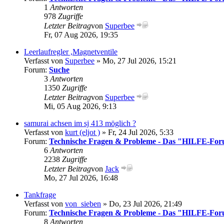
1
Antworten
978
Zugriffe
Letzter Beitrag
von
Superbee
Fr, 07 Aug 2026, 19:35
Leerlaufregler ,Magnetventile
Verfasst von
Superbee
» Mo, 27 Jul 2026, 15:21
Forum:
Suche
3
Antworten
1350
Zugriffe
Letzter Beitrag
von
Superbee
Mi, 05 Aug 2026, 9:13
samurai achsen im sj 413 möglich ?
Verfasst von
kurt (eljot )
» Fr, 24 Jul 2026, 5:33
Forum:
Technische Fragen & Probleme - Das "HILFE-Fo
6
Antworten
2238
Zugriffe
Letzter Beitrag
von
Jack
Mo, 27 Jul 2026, 16:48
Tankfrage
Verfasst von
von_sieben
» Do, 23 Jul 2026, 21:49
Forum:
Technische Fragen & Probleme - Das "HILFE-Fo
8
Antworten