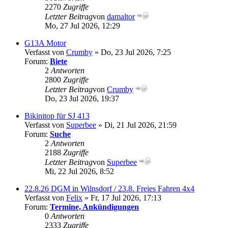
2270
Zugriffe
Letzter Beitrag
von
damaltor
Mo, 27 Jul 2026, 12:29
G13A Motor
Verfasst von
Crumby
» Do, 23 Jul 2026, 7:25
Forum:
Biete
2
Antworten
2800
Zugriffe
Letzter Beitrag
von
Crumby
Do, 23 Jul 2026, 19:37
Bikinitop für SJ 413
Verfasst von
Superbee
» Di, 21 Jul 2026, 21:59
Forum:
Suche
2
Antworten
2188
Zugriffe
Letzter Beitrag
von
Superbee
Mi, 22 Jul 2026, 8:52
22.8.26 DGM in Wilnsdorf / 23.8. Freies Fahren 4x4
Verfasst von
Felix
» Fr, 17 Jul 2026, 17:13
Forum:
Termine, Ankündigungen
0
Antworten
2333
Zugriffe