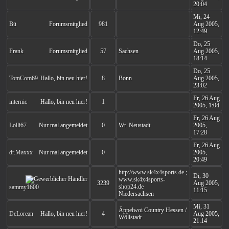
20:04
Mi, 24
Bü
Forumsmitglied
981
Aug 2005,
12:49
Do, 25
Frank
Forumsmitglied
57
Sachsen
Aug 2005,
18:14
Do, 25
TomCom69
Hallo, bin neu hier!
8
Bonn
Aug 2005,
23:02
Fr, 26 Aug
internic
Hallo, bin neu hier!
1
2005, 1:04
Fr, 26 Aug
Lolli67
Nur mal angemeldet
0
Wr. Neustadt
2005,
17:28
Fr, 26 Aug
dr.Maxxx
Nur mal angemeldet
0
2005,
20:49
http://www.sk4x4sports.de ;
Di, 30
www.sk4x4sports-
3239
Aug 2005,
shop24.de
sammy1600
11:15
Niedersachsen
Mi, 31
Äppelwoi Country Hessen /
DeLorean
Hallo, bin neu hier!
4
Aug 2005,
Wöllstadt
21:14