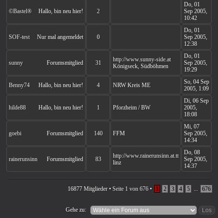
Do, 01
©Bastel®
Hallo, bin neu hier!
2
Sep 2005,
10:42
Do, 01
SOF-test
Nur mal angemeldet
0
Sep 2005,
12:38
Do, 01
http://www.sunny-side.at
sunny
Forumsmitglied
31
Sep 2005,
Königseck, Südböhmen
19:29
So, 04 Sep
Benny74
Hallo, bin neu hier!
4
NRW Kreis ME
2005, 1:09
Di, 06 Sep
hilde88
Hallo, bin neu hier!
1
Pforzheim / BW
2005,
18:08
Mi, 07
goebi
Forumsmitglied
140
FFM
Sep 2005,
14:34
Do, 08
http://www.rainerunsinn.at.tt
rainerunsinn
Forumsmitglied
83
Sep 2005,
linz
14:37
16877 Mitglieder •
Seite
1
von
676
•
1
2
3
4
5
...
676
Gehe zu: