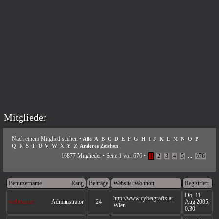
Mitglieder
Nach einem Mitglied suchen
•
Alle
A
B
C
D
E
F
G
H
I
J
K
L
M
N
O
P
Q
R
S
T
U
V
W
X
Y
Z
Anderes Zeichen
16877 Mitglieder •
Seite
1
von
676
•
1
2
3
4
5
...
676
Benutzername
Rang
Beiträge
Website
,
Wohnort
Registriert
Do, 11
http://www.cybergrafix.at
webmaster
Administrator
24
Aug 2005,
Wien
0:30