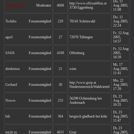
Do, 11
http://www.offroad4fun.at
offroad4fun
Moderator
4008
Aug 2005,
3730 Eggenburg
11:08
Do, 11
Tschibo
Forumsmitglied
229
78141 Schönwald
Aug 2005,
22:24
Fr, 12 Aug
agsel
Forumsmitglied
27
72070 Tübingen
2005,
14:57
Fr, 12 Aug
SJ418
Forumsmitglied
4109
Offenburg
2005,
16:59
Mi, 17
dirtdemon
Forumsmitglied
21
wien
Aug 2005,
11:41
Mo, 22
http://www.gorp.at
Gerhard
Forumsmitglied
30
Aug 2005,
Niederösterreich/Waldviertel
17:29
Di, 23
56299 Ochtendung bei
Nowes
Forumsmitglied
233
Aug 2005,
Andernach
10:35
Di, 23
bili
Forumsmitglied
364
bergisch gladbach bei köln
Aug 2005,
11:47
Di, 23
michi m.
Forumsmitglied
4651
Graz
Aug 2005,