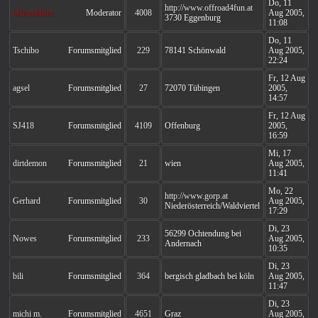
Do, 11
http://www.offroad4fun.at
offroad4fun
Moderator
4008
Aug 2005,
3730 Eggenburg
11:08
Do, 11
Tschibo
Forumsmitglied
229
78141 Schönwald
Aug 2005,
22:24
Fr, 12 Aug
agsel
Forumsmitglied
27
72070 Tübingen
2005,
14:57
Fr, 12 Aug
SJ418
Forumsmitglied
4109
Offenburg
2005,
16:59
Mi, 17
dirtdemon
Forumsmitglied
21
wien
Aug 2005,
11:41
Mo, 22
http://www.gorp.at
Gerhard
Forumsmitglied
30
Aug 2005,
Niederösterreich/Waldviertel
17:29
Di, 23
56299 Ochtendung bei
Nowes
Forumsmitglied
233
Aug 2005,
Andernach
10:35
Di, 23
bili
Forumsmitglied
364
bergisch gladbach bei köln
Aug 2005,
11:47
Di, 23
michi m.
Forumsmitglied
4651
Graz
Aug 2005,