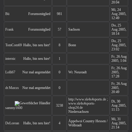
20:04
Mi, 24
Bü
Forumsmitglied
981
Aug 2005,
12:49
Do, 25
Frank
Forumsmitglied
57
Sachsen
Aug 2005,
18:14
Do, 25
TomCom69
Hallo, bin neu hier!
8
Bonn
Aug 2005,
23:02
Fr, 26 Aug
internic
Hallo, bin neu hier!
1
2005, 1:04
Fr, 26 Aug
Lolli67
Nur mal angemeldet
0
Wr. Neustadt
2005,
17:28
Fr, 26 Aug
dr.Maxxx
Nur mal angemeldet
0
2005,
20:49
http://www.sk4x4sports.de ;
Di, 30
www.sk4x4sports-
3238
Aug 2005,
shop24.de
sammy1600
11:15
Niedersachsen
Mi, 31
Äppelwoi Country Hessen /
DeLorean
Hallo, bin neu hier!
4
Aug 2005,
Wöllstadt
21:14