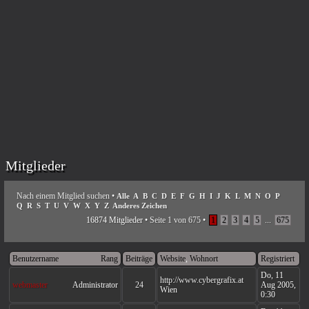
Mitglieder
Nach einem Mitglied suchen
•
Alle
A
B
C
D
E
F
G
H
I
J
K
L
M
N
O
P
Q
R
S
T
U
V
W
X
Y
Z
Anderes Zeichen
16874 Mitglieder •
Seite
1
von
675
•
1
2
3
4
5
...
675
Benutzername
Rang
Beiträge
Website
,
Wohnort
Registriert
Do, 11
http://www.cybergrafix.at
webmaster
Administrator
24
Aug 2005,
Wien
0:30