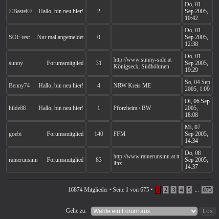
Do, 01
©Bastel®
Hallo, bin neu hier!
2
Sep 2005,
10:42
Do, 01
SOF-test
Nur mal angemeldet
0
Sep 2005,
12:38
Do, 01
http://www.sunny-side.at
sunny
Forumsmitglied
31
Sep 2005,
Königseck, Südböhmen
19:29
So, 04 Sep
Benny74
Hallo, bin neu hier!
4
NRW Kreis ME
2005, 1:09
Di, 06 Sep
hilde88
Hallo, bin neu hier!
1
Pforzheim / BW
2005,
18:08
Mi, 07
goebi
Forumsmitglied
140
FFM
Sep 2005,
14:34
Do, 08
http://www.rainerunsinn.at.tt
rainerunsinn
Forumsmitglied
83
Sep 2005,
linz
14:37
16874 Mitglieder •
Seite
1
von
675
•
1
2
3
4
5
...
675
Gehe zu: