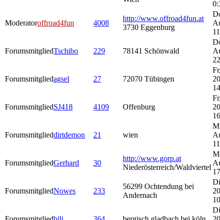
0:
Do
http://www.offroad4fun.at
Moderator
offroad4fun
4008
A
3730 Eggenburg
11
Do
Forumsmitglied
Tschibo
229
78141 Schönwald
A
22
Fr
Forumsmitglied
agsel
27
72070 Tübingen
20
14
Fr
Forumsmitglied
SJ418
4109
Offenburg
20
16
Mi
Forumsmitglied
dirtdemon
21
wien
A
11
M
http://www.gorp.at
Forumsmitglied
Gerhard
30
A
Niederösterreich/Waldviertel
17
Di
56299 Ochtendung bei
Forumsmitglied
Nowes
233
20
Andernach
10
Di
Forumsmitglied
bili
364
bergisch gladbach bei köln
20