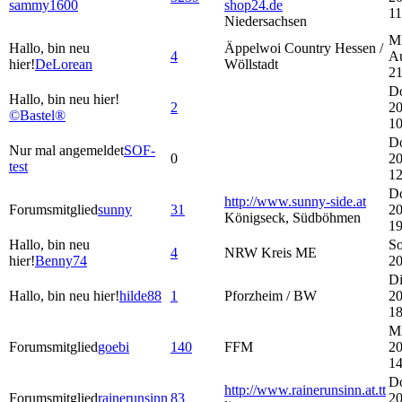
sammy1600
shop24.de
11
Niedersachsen
Mi
Hallo, bin neu
Äppelwoi Country Hessen /
4
A
hier!
DeLorean
Wöllstadt
21
Do
Hallo, bin neu hier!
2
20
©Bastel®
10
Do
Nur mal angemeldet
SOF-
0
20
test
12
Do
http://www.sunny-side.at
Forumsmitglied
sunny
31
20
Königseck, Südböhmen
19
Hallo, bin neu
So
4
NRW Kreis ME
hier!
Benny74
20
Di
Hallo, bin neu hier!
hilde88
1
Pforzheim / BW
20
18
Mi
Forumsmitglied
goebi
140
FFM
20
14
Do
http://www.rainerunsinn.at.tt
Forumsmitglied
rainerunsinn
83
20