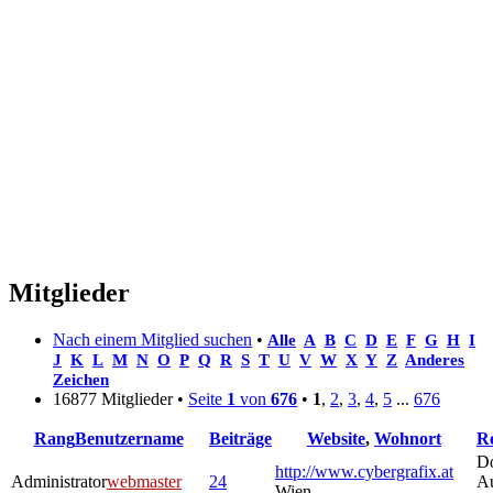
Mitglieder
Nach einem Mitglied suchen
•
Alle
A
B
C
D
E
F
G
H
I
J
K
L
M
N
O
P
Q
R
S
T
U
V
W
X
Y
Z
Anderes
Zeichen
16877 Mitglieder •
Seite
1
von
676
•
1
,
2
,
3
,
4
,
5
...
676
Rang
Benutzername
Beiträge
Website
,
Wohnort
Re
Do
http://www.cybergrafix.at
Administrator
webmaster
24
A
Wien