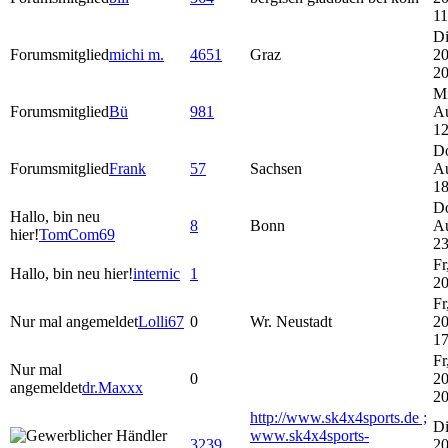
11
Di
Forumsmitglied
michi m.
4651
Graz
20
20
Mi
Forumsmitglied
Bü
981
A
12
Do
Forumsmitglied
Frank
57
Sachsen
A
18
Do
Hallo, bin neu
8
Bonn
A
hier!
TomCom69
23
Fr
Hallo, bin neu hier!
internic
1
20
Fr
Nur mal angemeldet
Lolli67
0
Wr. Neustadt
20
17
Fr
Nur mal
0
20
angemeldet
dr.Maxxx
20
http://www.sk4x4sports.de ;
Di
www.sk4x4sports-
3239
20