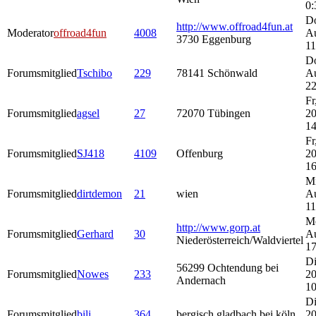
0:
Do
http://www.offroad4fun.at
Moderator
offroad4fun
4008
A
3730 Eggenburg
11
Do
Forumsmitglied
Tschibo
229
78141 Schönwald
A
22
Fr
Forumsmitglied
agsel
27
72070 Tübingen
20
14
Fr
Forumsmitglied
SJ418
4109
Offenburg
20
16
Mi
Forumsmitglied
dirtdemon
21
wien
A
11
M
http://www.gorp.at
Forumsmitglied
Gerhard
30
A
Niederösterreich/Waldviertel
17
Di
56299 Ochtendung bei
Forumsmitglied
Nowes
233
20
Andernach
10
Di
Forumsmitglied
bili
364
bergisch gladbach bei köln
20