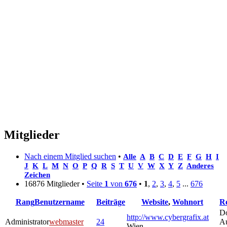
Mitglieder
Nach einem Mitglied suchen
•
Alle
A
B
C
D
E
F
G
H
I
J
K
L
M
N
O
P
Q
R
S
T
U
V
W
X
Y
Z
Anderes
Zeichen
16876 Mitglieder •
Seite
1
von
676
•
1
,
2
,
3
,
4
,
5
...
676
Rang
Benutzername
Beiträge
Website
,
Wohnort
Re
Do
http://www.cybergrafix.at
Administrator
webmaster
24
A
Wien