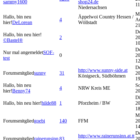
sammy1600
shop24.de
11
Niedersachsen
Mi
Hallo, bin neu
Äppelwoi Country Hessen /
4
A
hier!
DeLorean
Wöllstadt
21
Do
Hallo, bin neu hier!
2
20
©Bastel®
10
Do
Nur mal angemeldet
SOF-
0
20
test
12
Do
http://www.sunny-side.at
Forumsmitglied
sunny
31
20
Königseck, Südböhmen
19
Hallo, bin neu
So
4
NRW Kreis ME
hier!
Benny74
20
Di
Hallo, bin neu hier!
hilde88
1
Pforzheim / BW
20
18
Mi
Forumsmitglied
goebi
140
FFM
20
14
Do
http://www.rainerunsinn.at.tt
Forumsmitglied
rainerunsinn
83
20