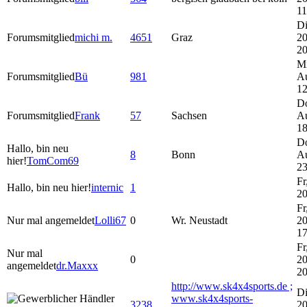
11
Di
Forumsmitglied
michi m.
4651
Graz
20
20
Mi
Forumsmitglied
Bü
981
A
12
Do
Forumsmitglied
Frank
57
Sachsen
A
18
Do
Hallo, bin neu
8
Bonn
A
hier!
TomCom69
23
Fr
Hallo, bin neu hier!
internic
1
20
Fr
Nur mal angemeldet
Lolli67
0
Wr. Neustadt
20
17
Fr
Nur mal
0
20
angemeldet
dr.Maxxx
20
http://www.sk4x4sports.de ;
Di
www.sk4x4sports-
3238
20