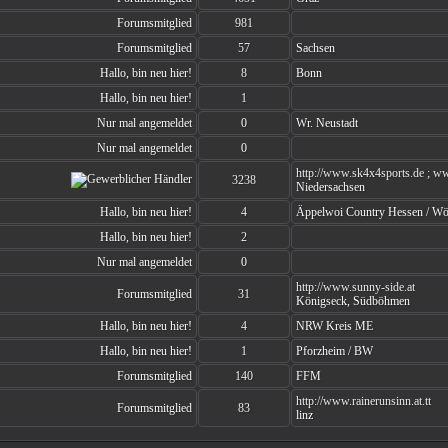
Forumsmitglied
981
Forumsmitglied
57
Sachsen
Hallo, bin neu hier!
8
Bonn
Hallo, bin neu hier!
1
Nur mal angemeldet
0
Wr. Neustadt
Nur mal angemeldet
0
http://www.sk4x4sports.de ; w
3238
Niedersachsen
Hallo, bin neu hier!
4
Äppelwoi Country Hessen / Wöl
Hallo, bin neu hier!
2
Nur mal angemeldet
0
http://www.sunny-side.at
Forumsmitglied
31
Königseck, Südböhmen
Hallo, bin neu hier!
4
NRW Kreis ME
Hallo, bin neu hier!
1
Pforzheim / BW
Forumsmitglied
140
FFM
http://www.rainerunsinn.at.tt
Forumsmitglied
83
linz