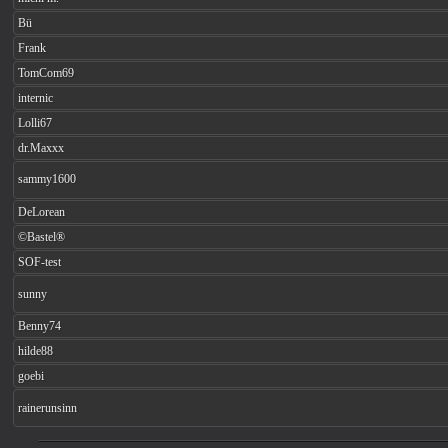
Bü
Frank
TomCom69
internic
Lolli67
dr.Maxxx
sammy1600
DeLorean
©Bastel®
SOF-test
sunny
Benny74
hilde88
goebi
rainerunsinn