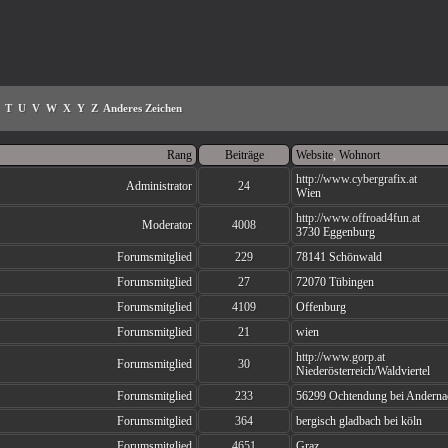
T
U
V
W
X
Y
Z
Anderes Zeichen
Rang
Beiträge
Website
,
Wohnort
http://www.cybergrafix.at
Administrator
24
Wien
http://www.offroad4fun.at
Moderator
4008
3730 Eggenburg
Forumsmitglied
229
78141 Schönwald
Forumsmitglied
27
72070 Tübingen
Forumsmitglied
4109
Offenburg
Forumsmitglied
21
wien
http://www.gorp.at
Forumsmitglied
30
Niederösterreich/Waldviertel
Forumsmitglied
233
56299 Ochtendung bei Anderna
Forumsmitglied
364
bergisch gladbach bei köln
Forumsmitglied
4651
Graz