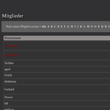
Mitglieder
Nach einem Mitglied suchen
•
Alle
A
B
C
D
E
F
G
H
I
J
K
L
M
N
O
P
Q
R
S
Benutzername
webmaster
offroad4fun
Tschibo
agsel
SJ418
dirtdemon
Gerhard
Nowes
bili
michi m.