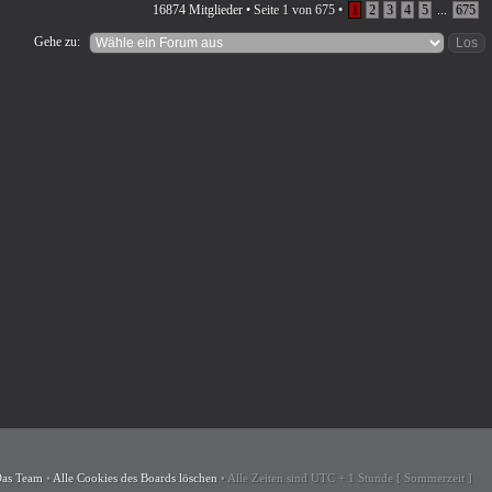
16874 Mitglieder •
Seite
1
von
675
•
1
2
3
4
5
...
675
Gehe zu:
as Team
•
Alle Cookies des Boards löschen
•
Alle Zeiten sind UTC + 1 Stunde [ Sommerzeit ]