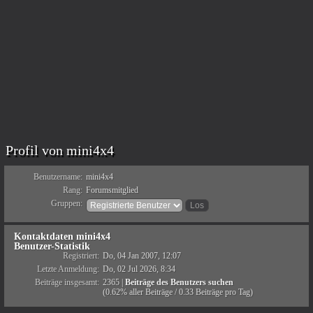
Profil von mini4x4
Benutzername:
mini4x4
Rang:
Forumsmitglied
Gruppen:
Kontaktdaten mini4x4
Benutzer-Statistik
Registriert:
Do, 04 Jan 2007, 12:07
Letzte Anmeldung:
Do, 02 Jul 2026, 8:34
Beiträge insgesamt:
2365 |
Beiträge des Benutzers suchen
(0.62% aller Beiträge / 0.33 Beiträge pro Tag)