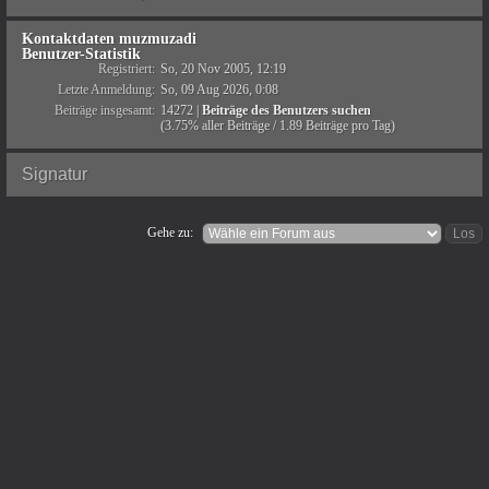
Kontaktdaten muzmuzadi
Benutzer-Statistik
Registriert:
So, 20 Nov 2005, 12:19
Letzte Anmeldung:
So, 09 Aug 2026, 0:08
Beiträge insgesamt:
14272 |
Beiträge des Benutzers suchen
(3.75% aller Beiträge / 1.89 Beiträge pro Tag)
Signatur
Gehe zu: