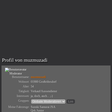
Profil von muzmuzadi
Moderator
Benutzername:
muzmuzadi
Wohnort:
01900 Großröhrsdorf
Alter:
54
Tätigkeit:
Verkauf/Aussendienst
Interessen:
ja, doch, auch... ;-)
Gruppen:
Meine Fahrzeuge:
Suzuki Samurai JSA
Qek Junior