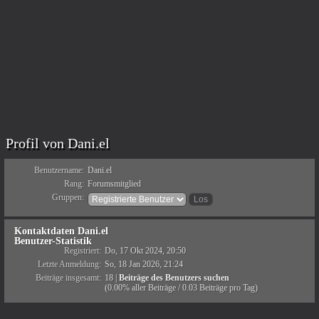
Profil von Dani.el
Benutzername:
Dani.el
Rang:
Forumsmitglied
Gruppen:
Kontaktdaten Dani.el
Benutzer-Statistik
Registriert:
Do, 17 Okt 2024, 20:50
Letzte Anmeldung:
So, 18 Jan 2026, 21:24
Beiträge insgesamt:
18 |
Beiträge des Benutzers suchen
(0.00% aller Beiträge / 0.03 Beiträge pro Tag)