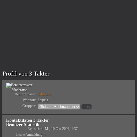
Profil von 3 Takter
Moderator
Benutzername:
3 Takter
Wohnort:
Leipzig
Gruppen:
Kontaktdaten 3 Takter
Benutzer-Statistik
Registriert:
Mi, 10 Okt 2007, 1:37
Letzte Anmeldung:
-