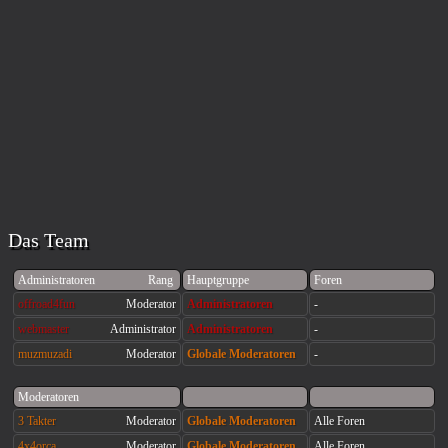
Das Team
Administratoren
Rang
Hauptgruppe
Foren
offroad4fun
Moderator
Administratoren
-
webmaster
Administrator
Administratoren
-
muzmuzadi
Moderator
Globale Moderatoren
-
Moderatoren
3 Takter
Moderator
Globale Moderatoren
Alle Foren
4x4orca
Moderator
Globale Moderatoren
Alle Foren