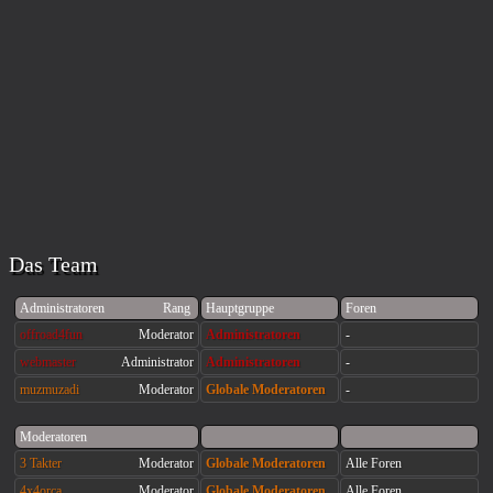
Das Team
Administratoren
Rang
Hauptgruppe
Foren
offroad4fun
Moderator
Administratoren
-
webmaster
Administrator
Administratoren
-
muzmuzadi
Moderator
Globale Moderatoren
-
Moderatoren
3 Takter
Moderator
Globale Moderatoren
Alle Foren
4x4orca
Moderator
Globale Moderatoren
Alle Foren