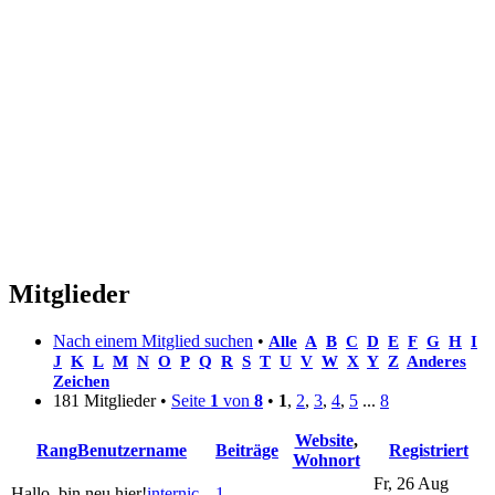
Mitglieder
Nach einem Mitglied suchen
•
Alle
A
B
C
D
E
F
G
H
I
J
K
L
M
N
O
P
Q
R
S
T
U
V
W
X
Y
Z
Anderes
Zeichen
181 Mitglieder •
Seite
1
von
8
•
1
,
2
,
3
,
4
,
5
...
8
Website
,
Rang
Benutzername
Beiträge
Registriert
Wohnort
Fr, 26 Aug
Hallo, bin neu hier!
internic
1