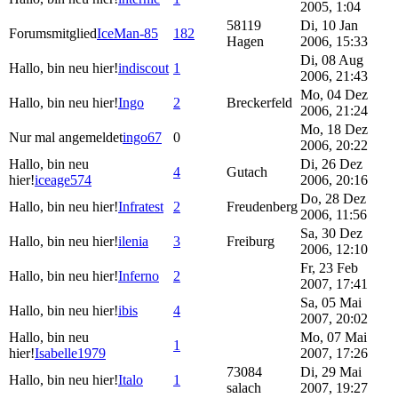
2005, 1:04
58119
Di, 10 Jan
Forumsmitglied
IceMan-85
182
Hagen
2006, 15:33
Di, 08 Aug
Hallo, bin neu hier!
indiscout
1
2006, 21:43
Mo, 04 Dez
Hallo, bin neu hier!
Ingo
2
Breckerfeld
2006, 21:24
Mo, 18 Dez
Nur mal angemeldet
ingo67
0
2006, 20:22
Hallo, bin neu
Di, 26 Dez
4
Gutach
hier!
iceage574
2006, 20:16
Do, 28 Dez
Hallo, bin neu hier!
Infratest
2
Freudenberg
2006, 11:56
Sa, 30 Dez
Hallo, bin neu hier!
ilenia
3
Freiburg
2006, 12:10
Fr, 23 Feb
Hallo, bin neu hier!
Inferno
2
2007, 17:41
Sa, 05 Mai
Hallo, bin neu hier!
ibis
4
2007, 20:02
Hallo, bin neu
Mo, 07 Mai
1
hier!
Isabelle1979
2007, 17:26
73084
Di, 29 Mai
Hallo, bin neu hier!
Italo
1
salach
2007, 19:27