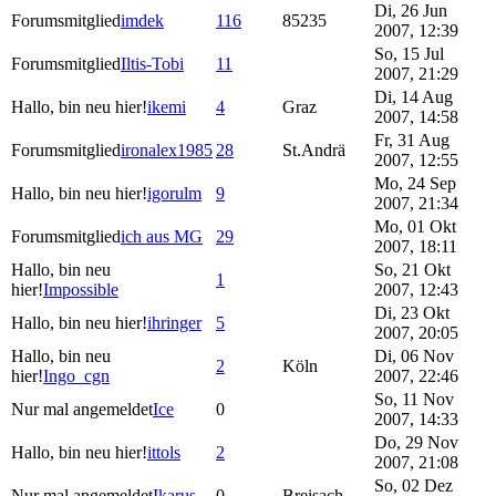
Di, 26 Jun
Forumsmitglied
imdek
116
85235
2007, 12:39
So, 15 Jul
Forumsmitglied
Iltis-Tobi
11
2007, 21:29
Di, 14 Aug
Hallo, bin neu hier!
ikemi
4
Graz
2007, 14:58
Fr, 31 Aug
Forumsmitglied
ironalex1985
28
St.Andrä
2007, 12:55
Mo, 24 Sep
Hallo, bin neu hier!
igorulm
9
2007, 21:34
Mo, 01 Okt
Forumsmitglied
ich aus MG
29
2007, 18:11
Hallo, bin neu
So, 21 Okt
1
hier!
Impossible
2007, 12:43
Di, 23 Okt
Hallo, bin neu hier!
ihringer
5
2007, 20:05
Hallo, bin neu
Di, 06 Nov
2
Köln
hier!
Ingo_cgn
2007, 22:46
So, 11 Nov
Nur mal angemeldet
Ice
0
2007, 14:33
Do, 29 Nov
Hallo, bin neu hier!
ittols
2
2007, 21:08
So, 02 Dez
Nur mal angemeldet
Ikarus
0
Breisach