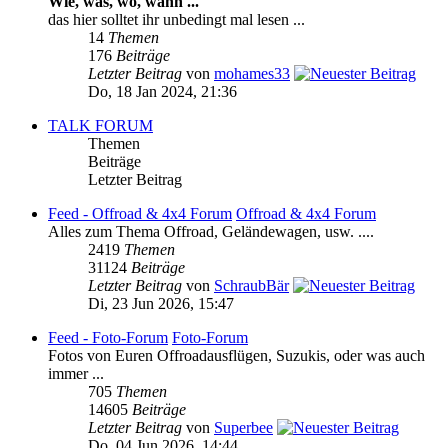
Wie, was, wo, wann ...
das hier solltet ihr unbedingt mal lesen ...
14
Themen
176
Beiträge
Letzter Beitrag
von
mohames33
Do, 18 Jan 2024, 21:36
TALK FORUM
Themen
Beiträge
Letzter Beitrag
Feed - Offroad & 4x4 Forum
Offroad & 4x4 Forum
Alles zum Thema Offroad, Geländewagen, usw. ....
2419
Themen
31124
Beiträge
Letzter Beitrag
von
SchraubBär
Di, 23 Jun 2026, 15:47
Feed - Foto-Forum
Foto-Forum
Fotos von Euren Offroadausflügen, Suzukis, oder was auch
immer ...
705
Themen
14605
Beiträge
Letzter Beitrag
von
Superbee
Do, 04 Jun 2026, 14:44