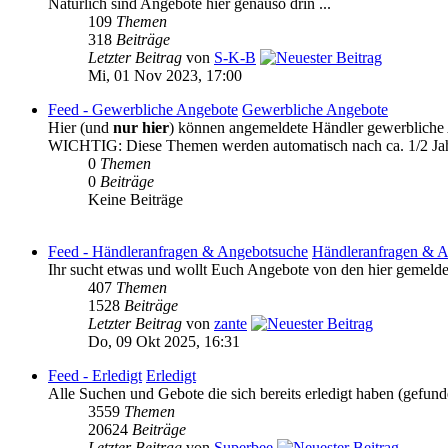
Natürlich sind Angebote hier genauso drin ...
109
Themen
318
Beiträge
Letzter Beitrag
von
S-K-B
Mi, 01 Nov 2023, 17:00
Feed - Gewerbliche Angebote
Gewerbliche Angebote
Hier (und
nur hier
) können angemeldete Händler gewerbliche A
WICHTIG: Diese Themen werden automatisch nach ca. 1/2 Jah
0
Themen
0
Beiträge
Keine Beiträge
Feed - Händleranfragen & Angebotsuche
Händleranfragen & 
Ihr sucht etwas und wollt Euch Angebote von den hier gemeldet
407
Themen
1528
Beiträge
Letzter Beitrag
von
zante
Do, 09 Okt 2025, 16:31
Feed - Erledigt
Erledigt
Alle Suchen und Gebote die sich bereits erledigt haben (gefund
3559
Themen
20624
Beiträge
Letzter Beitrag
von
Superbee