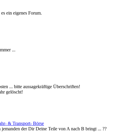
t es ein eigenes Forum.
immer ...
en ... bitte aussagekräftige Überschriften!
hr gelöscht!
fahr- & Transport- Börse
h jemanden der Dir Deine Teile von A nach B bringt ... ??