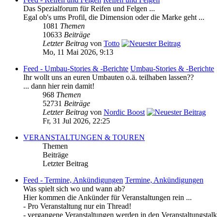
Das Spezialforum für Reifen und Felgen ...
Egal ob's ums Profil, die Dimension oder die Marke geht ...
1081
Themen
10633
Beiträge
Letzter Beitrag
von
Totto
Mo, 11 Mai 2026, 9:13
Feed - Umbau-Stories & -Berichte
Umbau-Stories & -Berichte
Ihr wollt uns an euren Umbauten o.ä. teilhaben lassen??
... dann hier rein damit!
968
Themen
52731
Beiträge
Letzter Beitrag
von
Nordic Boost
Fr, 31 Jul 2026, 22:25
VERANSTALTUNGEN & TOUREN
Themen
Beiträge
Letzter Beitrag
Feed - Termine, Ankündigungen
Termine, Ankündigungen
Was spielt sich wo und wann ab?
Hier kommen die Ankünder für Veranstaltungen rein ...
- Pro Veranstaltung nur ein Thread!
- vergangene Veranstaltungen werden in den Veranstaltungstal