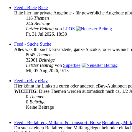
Feed - Biete
Biete
Bitte hier nur private Angebote - für gewerbliche Angebote gib
116
Themen
246
Beiträge
Letzter Beitrag
von
LPOS
Fr, 31 Jul 2026, 18:38
Feed - Suche
Suche
Alles was Ihr sucht: Ersatzteile, ganze Suzukis, oder was auch 
8045
Themen
32901
Beiträge
Letzter Beitrag
von
Superbee
Mi, 05 Aug 2026, 9:13
Feed - eBay
eBay
Hier könnt ihr Links zu euren oder anderen eBay-Auktionen post
WICHTIG:
Diese Themen werden automatisch nach ca. 1/2 Ja
0
Themen
0
Beiträge
Keine Beiträge
Feed - Beifahrer-, Mitfahr- & Transport- Börse
Beifahrer-, Mit
Du suchst einen Beifahrer, eine Mitfahrgelegenheit oder einfac