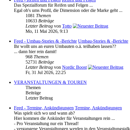
Das Spezialforum für Reifen und Felgen ...
Egal ob's ums Profil, die Dimension oder die Marke geht ...
1081
Themen
10633
Beiträge
Letzter Beitrag
von
Totto
Mo, 11 Mai 2026, 9:13
Feed - Umbau-Stories & -Berichte
Umbau-Stories & -Berichte
Ihr wollt uns an euren Umbauten o.ä. teilhaben lassen??
... dann hier rein damit!
968
Themen
52731
Beiträge
Letzter Beitrag
von
Nordic Boost
Fr, 31 Jul 2026, 22:25
VERANSTALTUNGEN & TOUREN
Themen
Beiträge
Letzter Beitrag
Feed - Termine, Ankündigungen
Termine, Ankündigungen
Was spielt sich wo und wann ab?
Hier kommen die Ankünder für Veranstaltungen rein ...
- Pro Veranstaltung nur ein Thread!
- vergangene Veranstaltungen werden in den Veranstaltungstal