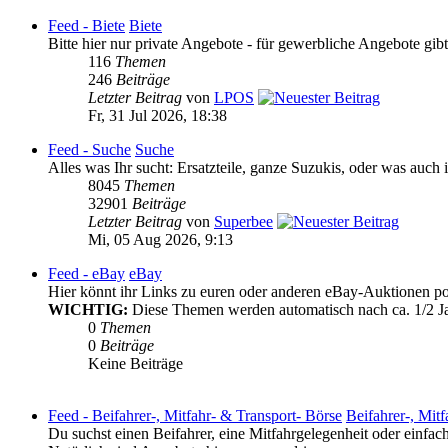
Feed - Biete
Biete
Bitte hier nur private Angebote - für gewerbliche Angebote gib
116
Themen
246
Beiträge
Letzter Beitrag
von
LPOS
Fr, 31 Jul 2026, 18:38
Feed - Suche
Suche
Alles was Ihr sucht: Ersatzteile, ganze Suzukis, oder was auch 
8045
Themen
32901
Beiträge
Letzter Beitrag
von
Superbee
Mi, 05 Aug 2026, 9:13
Feed - eBay
eBay
Hier könnt ihr Links zu euren oder anderen eBay-Auktionen post
WICHTIG:
Diese Themen werden automatisch nach ca. 1/2 Ja
0
Themen
0
Beiträge
Keine Beiträge
Feed - Beifahrer-, Mitfahr- & Transport- Börse
Beifahrer-, Mit
Du suchst einen Beifahrer, eine Mitfahrgelegenheit oder einfac