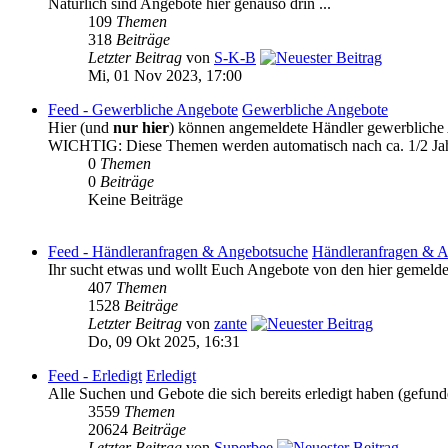
Natürlich sind Angebote hier genauso drin ...
109
Themen
318
Beiträge
Letzter Beitrag
von
S-K-B
Mi, 01 Nov 2023, 17:00
Feed - Gewerbliche Angebote
Gewerbliche Angebote
Hier (und
nur hier
) können angemeldete Händler gewerbliche A
WICHTIG: Diese Themen werden automatisch nach ca. 1/2 Jah
0
Themen
0
Beiträge
Keine Beiträge
Feed - Händleranfragen & Angebotsuche
Händleranfragen & 
Ihr sucht etwas und wollt Euch Angebote von den hier gemeldet
407
Themen
1528
Beiträge
Letzter Beitrag
von
zante
Do, 09 Okt 2025, 16:31
Feed - Erledigt
Erledigt
Alle Suchen und Gebote die sich bereits erledigt haben (gefund
3559
Themen
20624
Beiträge
Letzter Beitrag
von
Superbee