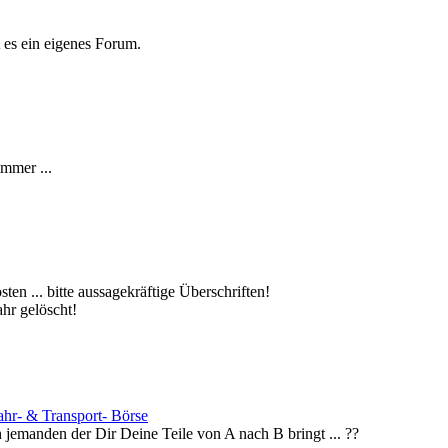
t es ein eigenes Forum.
immer ...
en ... bitte aussagekräftige Überschriften!
hr gelöscht!
fahr- & Transport- Börse
h jemanden der Dir Deine Teile von A nach B bringt ... ??