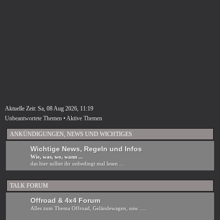
Aktuelle Zeit: Sa, 08 Aug 2026, 11:19
Unbeantwortete Themen
•
Aktive Themen
ANKÜNDIGUNGEN, NEWS UND WICHTIGES
Wichtige News, Regeln und Infos
Wie, was, wo, wann ...
das hier solltet ihr unbedingt mal lesen ...
TALK FORUM
Offroad & 4x4 Forum
Alles zum Thema Offroad, Geländewagen, usw. ....