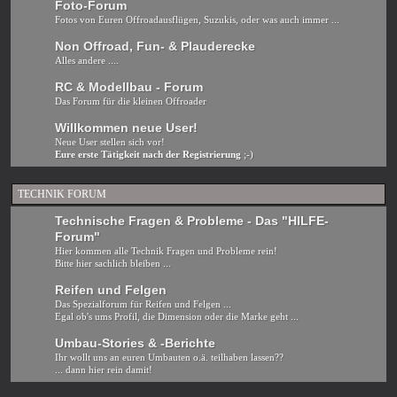
Foto-Forum
Fotos von Euren Offroadausflügen, Suzukis, oder was auch immer ...
Non Offroad, Fun- & Plauderecke
Alles andere ....
RC & Modellbau - Forum
Das Forum für die kleinen Offroader
Willkommen neue User!
Neue User stellen sich vor!
Eure erste Tätigkeit nach der Registrierung
;-)
TECHNIK FORUM
Technische Fragen & Probleme - Das "HILFE-
Forum"
Hier kommen alle Technik Fragen und Probleme rein!
Bitte hier sachlich bleiben ...
Reifen und Felgen
Das Spezialforum für Reifen und Felgen ...
Egal ob's ums Profil, die Dimension oder die Marke geht ...
Umbau-Stories & -Berichte
Ihr wollt uns an euren Umbauten o.ä. teilhaben lassen??
... dann hier rein damit!