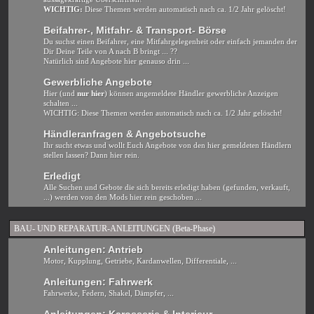
WICHTIG:
Diese Themen werden automatisch nach ca. 1/2 Jahr gelöscht!
Beifahrer-, Mitfahr- & Transport- Börse
Du suchst einen Beifahrer, eine Mitfahrgelegenheit oder einfach jemanden der
Dir Deine Teile von A nach B bringt ... ??
Natürlich sind Angebote hier genauso drin ...
Gewerbliche Angebote
Hier (und
nur hier
) können angemeldete Händler gewerbliche Anzeigen
schalten ...
WICHTIG: Diese Themen werden automatisch nach ca. 1/2 Jahr gelöscht!
Händleranfragen & Angebotsuche
Ihr sucht etwas und wollt Euch Angebote von den hier gemeldeten Händlern
stellen lassen? Dann hier rein.
Erledigt
Alle Suchen und Gebote die sich bereits erledigt haben (gefunden, verkauft,
...) werden von den Mods hier rein geschoben ...
BAU- UND REPARATUR-ANLEITUNGEN (Beta-Phase)
Anleitungen: Antrieb
Motor, Kupplung, Getriebe, Kardanwellen, Differentiale, ...
Anleitungen: Fahrwerk
Fahrwerke, Federn, Shakel, Dämpfer, ...