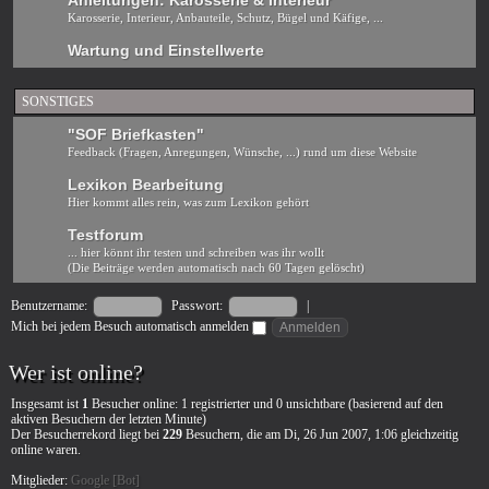
Anleitungen: Karosserie & Interieur
Karosserie, Interieur, Anbauteile, Schutz, Bügel und Käfige, ...
Wartung und Einstellwerte
SONSTIGES
"SOF Briefkasten"
Feedback (Fragen, Anregungen, Wünsche, ...) rund um diese Website
Lexikon Bearbeitung
Hier kommt alles rein, was zum Lexikon gehört
Testforum
... hier könnt ihr testen und schreiben was ihr wollt
(Die Beiträge werden automatisch nach 60 Tagen gelöscht)
Benutzername:
Passwort:
|
Mich bei jedem Besuch automatisch anmelden
Wer ist online?
Insgesamt ist
1
Besucher online: 1 registrierter und 0 unsichtbare (basierend auf den
aktiven Besuchern der letzten Minute)
Der Besucherrekord liegt bei
229
Besuchern, die am Di, 26 Jun 2007, 1:06 gleichzeitig
online waren.
Mitglieder:
Google [Bot]