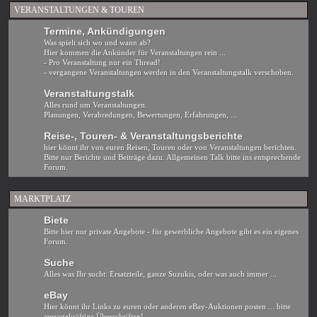
VERANSTALTUNGEN & TOUREN
Termine, Ankündigungen
Was spielt sich wo und wann ab?
Hier kommen die Ankünder für Veranstaltungen rein ...
- Pro Veranstaltung nur ein Thread!
- vergangene Veranstaltungen werden in den Veranstaltungstalk verschoben.
Veranstaltungstalk
Alles rund um Veranstaltungen.
Planungen, Verabredungen, Bewertungen, Erfahrungen, ...
Reise-, Touren- & Veranstaltungsberichte
hier könnt ihr von euren Reisen, Touren oder von Veranstaltungen berichten.
Bitte nur Berichte und Beiträge dazu. Allgemeinen Talk bitte ins entsprechende
Forum.
MARKTPLATZ
Biete
Bitte hier nur private Angebote - für gewerbliche Angebote gibt es ein eigenes
Forum.
Suche
Alles was Ihr sucht: Ersatzteile, ganze Suzukis, oder was auch immer ...
eBay
Hier könnt ihr Links zu euren oder anderen eBay-Auktionen posten ... bitte
aussagekräftige Überschriften!