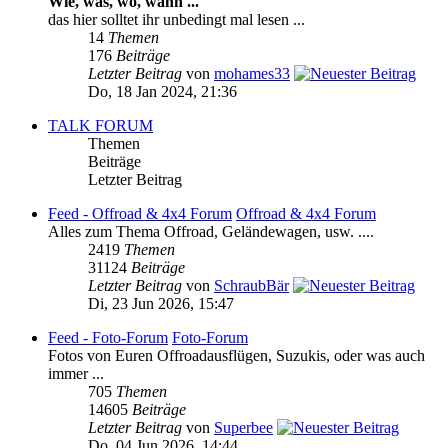
Wie, was, wo, wann ...
das hier solltet ihr unbedingt mal lesen ...
14
Themen
176
Beiträge
Letzter Beitrag
von
mohames33
Do, 18 Jan 2024, 21:36
TALK FORUM
Themen
Beiträge
Letzter Beitrag
Feed - Offroad & 4x4 Forum
Offroad & 4x4 Forum
Alles zum Thema Offroad, Geländewagen, usw. ....
2419
Themen
31124
Beiträge
Letzter Beitrag
von
SchraubBär
Di, 23 Jun 2026, 15:47
Feed - Foto-Forum
Foto-Forum
Fotos von Euren Offroadausflügen, Suzukis, oder was auch
immer ...
705
Themen
14605
Beiträge
Letzter Beitrag
von
Superbee
Do, 04 Jun 2026, 14:44