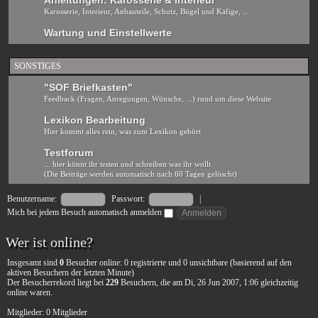
Anleitungen: Karosserie & Interieur
Karosserie, Interieur, Anbauteile, Schutz, Bügel und Käfige, ...
Wartung und Einstellwerte
SONSTIGES
"SOF Briefkasten"
Feedback (Fragen, Anregungen, Wünsche, ...) rund um diese Website
Lexikon Bearbeitung
Hier kommt alles rein, was zum Lexikon gehört
Testforum
... hier könnt ihr testen und schreiben was ihr wollt
(Die Beiträge werden automatisch nach 60 Tagen gelöscht)
Benutzername:
Passwort:
|
Mich bei jedem Besuch automatisch anmelden
Wer ist online?
Insgesamt sind
0
Besucher online: 0 registrierte und 0 unsichtbare (basierend auf den
aktiven Besuchern der letzten Minute)
Der Besucherrekord liegt bei
229
Besuchern, die am Di, 26 Jun 2007, 1:06 gleichzeitig
online waren.
Mitglieder: 0 Mitglieder