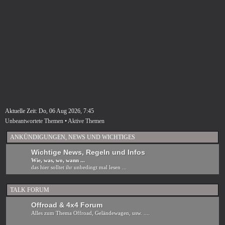
Aktuelle Zeit: Do, 06 Aug 2026, 7:45
Unbeantwortete Themen
•
Aktive Themen
ANKÜNDIGUNGEN, NEWS UND WICHTIGES
Wichtige News, Regeln und Infos
Wie, was, wo, wann ...
das hier solltet ihr unbedingt mal lesen ...
TALK FORUM
Offroad & 4x4 Forum
Alles zum Thema Offroad, Geländewagen, usw. ....