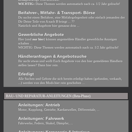
WICHTIG:
Diese Themen werden automatisch nach ca. 1/2 Jahr gelöscht!
Beifahrer-, Mitfahr- & Transport- Börse
Du suchst einen Beifahrer, eine Mitfahrgelegenheit oder einfach jemanden der
Dir Deine Teile von A nach B bringt ... ??
Natürlich sind Angebote hier genauso drin ...
Gewerbliche Angebote
Hier (und
nur hier
) können angemeldete Händler gewerbliche Anzeigen
schalten ...
WICHTIG: Diese Themen werden automatisch nach ca. 1/2 Jahr gelöscht!
Händleranfragen & Angebotsuche
Ihr sucht etwas und wollt Euch Angebote von den hier gemeldeten Händlern
stellen lassen? Dann hier rein.
Erledigt
Alle Suchen und Gebote die sich bereits erledigt haben (gefunden, verkauft,
...) werden von den Mods hier rein geschoben ...
BAU- UND REPARATUR-ANLEITUNGEN (Beta-Phase)
Anleitungen: Antrieb
Motor, Kupplung, Getriebe, Kardanwellen, Differentiale, ...
Anleitungen: Fahrwerk
Fahrwerke, Federn, Shakel, Dämpfer, ...