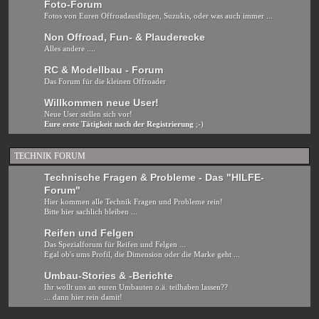
Foto-Forum
Fotos von Euren Offroadausflügen, Suzukis, oder was auch immer ...
Non Offroad, Fun- & Plauderecke
Alles andere ....
RC & Modellbau - Forum
Das Forum für die kleinen Offroader
Willkommen neue User!
Neue User stellen sich vor!
Eure erste Tätigkeit nach der Registrierung
;-)
TECHNIK FORUM
Technische Fragen & Probleme - Das "HILFE-
Forum"
Hier kommen alle Technik Fragen und Probleme rein!
Bitte hier sachlich bleiben ...
Reifen und Felgen
Das Spezialforum für Reifen und Felgen ...
Egal ob's ums Profil, die Dimension oder die Marke geht ...
Umbau-Stories & -Berichte
Ihr wollt uns an euren Umbauten o.ä. teilhaben lassen??
... dann hier rein damit!