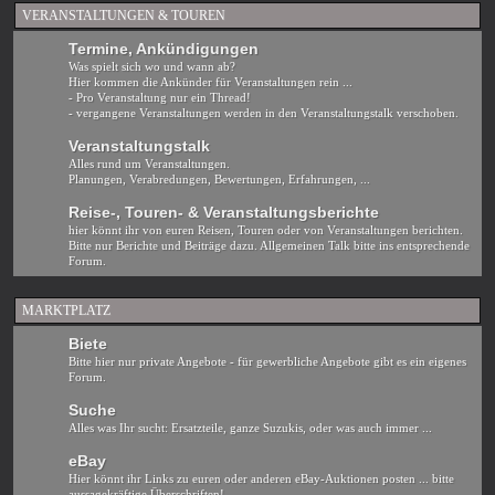
VERANSTALTUNGEN & TOUREN
Termine, Ankündigungen
Was spielt sich wo und wann ab?
Hier kommen die Ankünder für Veranstaltungen rein ...
- Pro Veranstaltung nur ein Thread!
- vergangene Veranstaltungen werden in den Veranstaltungstalk verschoben.
Veranstaltungstalk
Alles rund um Veranstaltungen.
Planungen, Verabredungen, Bewertungen, Erfahrungen, ...
Reise-, Touren- & Veranstaltungsberichte
hier könnt ihr von euren Reisen, Touren oder von Veranstaltungen berichten.
Bitte nur Berichte und Beiträge dazu. Allgemeinen Talk bitte ins entsprechende
Forum.
MARKTPLATZ
Biete
Bitte hier nur private Angebote - für gewerbliche Angebote gibt es ein eigenes
Forum.
Suche
Alles was Ihr sucht: Ersatzteile, ganze Suzukis, oder was auch immer ...
eBay
Hier könnt ihr Links zu euren oder anderen eBay-Auktionen posten ... bitte
aussagekräftige Überschriften!