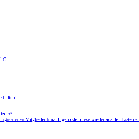
lt?
rhalten!
lieder?
er ignorierten Mitglieder hinzufügen oder diese wieder aus den Listen e