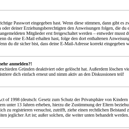
richtige Passwort eingegeben hast. Wenn diese stimmen, dann gibt es
ern oder deiner Erziehungsberechtigten den Anweisungen folgen, die du e
 angemeldeten Mitglieder erst freigeschaltet werden – entweder musst du
. Wenn du eine E-Mail erhalten hast, folge den dort enthaltenen Anweis
nn du dir sicher bist, dass deine E-Mail-Adresse korrekt eingegeben w
t mehr anmelden?!
rschieden Gründen deaktiviert oder gelöscht hat. Außerdem löschen vie
triere dich einfach erneut und nimm aktiv an den Diskussionen teil!
 of 1998 (deutsch: Gesetz zum Schutz der Privatsphäre von Kindern im
ern unter 13 Jahren erheben, hierzu die Zustimmung der Eltern bezieh
 dich zu registrieren versuchst, zutrifft, ziehe einen rechtlichen Beist
ten jeglicher Art ist; außer solchen, die weiter unten behandelt werden.