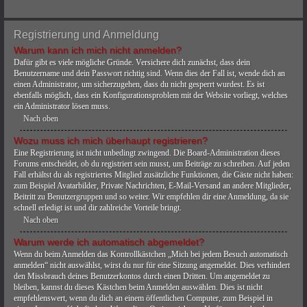
Registrierung und Anmeldung
Warum kann ich mich nicht anmelden?
Dafür gibt es viele mögliche Gründe. Versichere dich zunächst, dass dein
Benutzername und dein Passwort richtig sind. Wenn dies der Fall ist, wende dich an
einen Administrator, um sicherzugehen, dass du nicht gesperrt wurdest. Es ist
ebenfalls möglich, dass ein Konfigurationsproblem mit der Website vorliegt, welches
ein Administrator lösen muss.
Nach oben
Wozu muss ich mich überhaupt registrieren?
Eine Registrierung ist nicht unbedingt zwingend. Die Board-Administration dieses
Forums entscheidet, ob du registriert sein musst, um Beiträge zu schreiben. Auf jeden
Fall erhältst du als registriertes Mitglied zusätzliche Funktionen, die Gäste nicht haben:
zum Beispiel Avatarbilder, Private Nachrichten, E-Mail-Versand an andere Mitglieder,
Beitritt zu Benutzergruppen und so weiter. Wir empfehlen dir eine Anmeldung, da sie
schnell erledigt ist und dir zahlreiche Vorteile bringt.
Nach oben
Warum werde ich automatisch abgemeldet?
Wenn du beim Anmelden das Kontrollkästchen „Mich bei jedem Besuch automatisch
anmelden“ nicht auswählst, wirst du nur für eine Sitzung angemeldet. Dies verhindert
den Missbrauch deines Benutzerkontos durch einen Dritten. Um angemeldet zu
bleiben, kannst du dieses Kästchen beim Anmelden auswählen. Dies ist nicht
empfehlenswert, wenn du dich an einem öffentlichen Computer, zum Beispiel in