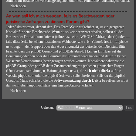
Stimme für bestehende Vorschläge abgeben oder neue Funktionen vorschlagen kannst.
Nach oben
An wen soll ich mich wenden, falls es Beschwerden oder
juristische Anfragen zu diesem Forum gibt?
Jeder Administrator, der auf der „Das Team“-Seite aufgeführt ist, ist ein geeigneter
Kontakt für deine Beschwerde. Wenn du so keine Antwort erhältst, solltest du den
Besitzer der Domain kontaktieren (führe dazu eine
„WHOIS“-Abfrage
durch) oder —
falls diese Seite bei einem kostenlosen Webhoster wie z. B. Yahoo!, free.fr, funpic.de
usw. liegt — den Support oder den Abuse-Kontakt des betreffenden Dienstes. Bitte
beachte, dass die phpBB Group und phpBB.de
absolut keinen Einfluss
auf die
Benutzung oder den oder die Benutzer der Forensoftware haben und dafür in keiner
Weise zur Verantwortung herangezogen werden können. Kontaktiere daher nie die
phpBB Group oder phpBB.de in Zusammenhang mit jeglichen juristischen Fragen
(Unterlassungserklärungen, Haftungsfragen usw.), die
sich nicht direkt
auf die
Website phpbb.com oder die phpBB-Software selbst beziehen. Falls du der phpBB
Group E-Mails schreibst, die die
Softwarenutzung durch Dritte
betreffen, so wirst
du, wenn überhaupt, höchstens eine knappe Antwort erhalten.
Nach oben
Gehe zu: