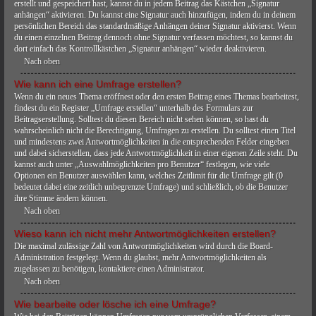
erstellt und gespeichert hast, kannst du in jedem Beitrag das Kästchen „Signatur
anhängen“ aktivieren. Du kannst eine Signatur auch hinzufügen, indem du in deinem
persönlichen Bereich das standardmäßige Anhängen deiner Signatur aktivierst. Wenn
du einen einzelnen Beitrag dennoch ohne Signatur verfassen möchtest, so kannst du
dort einfach das Kontrollkästchen „Signatur anhängen“ wieder deaktivieren.
Nach oben
Wie kann ich eine Umfrage erstellen?
Wenn du ein neues Thema eröffnest oder den ersten Beitrag eines Themas bearbeitest,
findest du ein Register „Umfrage erstellen“ unterhalb des Formulars zur
Beitragserstellung. Solltest du diesen Bereich nicht sehen können, so hast du
wahrscheinlich nicht die Berechtigung, Umfragen zu erstellen. Du solltest einen Titel
und mindestens zwei Antwortmöglichkeiten in die entsprechenden Felder eingeben
und dabei sicherstellen, dass jede Antwortmöglichkeit in einer eigenen Zeile steht. Du
kannst auch unter „Auswahlmöglichkeiten pro Benutzer“ festlegen, wie viele
Optionen ein Benutzer auswählen kann, welches Zeitlimit für die Umfrage gilt (0
bedeutet dabei eine zeitlich unbegrenzte Umfrage) und schließlich, ob die Benutzer
ihre Stimme ändern können.
Nach oben
Wieso kann ich nicht mehr Antwortmöglichkeiten erstellen?
Die maximal zulässige Zahl von Antwortmöglichkeiten wird durch die Board-
Administration festgelegt. Wenn du glaubst, mehr Antwortmöglichkeiten als
zugelassen zu benötigen, kontaktiere einen Administrator.
Nach oben
Wie bearbeite oder lösche ich eine Umfrage?