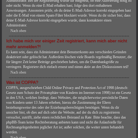
Administrator. Bei der Registrierung wurde dir mitgeteilt, ob eine Aktivierung nötig ist
oder nicht. Wenn du eine E-Mail erhalten hast, folge den dort enthaltenen
Anweisungen. Ansonsten prüfe, ob du deine E-Mail-Adresse korrekt eingegeben hast
oder die E-Mail von einem Spam-Filter blockiert wurde. Wenn du dir sicher bist, dass
deine E-Mail-Adresse korrekt eingegeben wurde, dann kontaktiere einen
Administrator.
Nach oben
Ich habe mich vor einiger Zeit registriert, kann mich aber nicht
mehr anmelden?!
Es kann sein, dass ein Administrator dein Benutzerkonto aus verschieden Gründen
deaktiviert oder gelöscht hat. Außerdem löschen viele Boards regelmäßig Benutzer, die
für längere Zeit keine Beiträge geschrieben haben, um die Datenbankgröße zu
verringern. Registriere dich einfach erneut und nimm aktiv an den Diskussionen teil!
Nach oben
Was ist COPPA?
COPPA, ausgeschrieben Child Online Privacy and Protection Act of 1998 (deutsch:
Gesetz zum Schutz der Privatsphäre von Kindern im Internet von 1998) ist ein Gesetz
in den USA, welches festlegt, dass Websites, die möglicherweise persönliche Daten
von Kindern unter 13 Jahren erheben, hierzu die Zustimmung der Eltern
beziehungsweise des oder der Erziehungsberechtigten benötigen. Wenn du dir
unsicher bist, ob dies auf dich oder die Website, auf der du dich zu registrieren
versuchst, zutrifft, ziehe einen rechtlichen Beistand zu Rate. Bitte beachte, dass das
phpBB-Team keine Rechtsberatung anbieten kann und nicht die Anlaufstelle für
Rechtsangelegenheiten jeglicher Art ist; außer solchen, die weiter unten behandelt
werden.
Nach oben