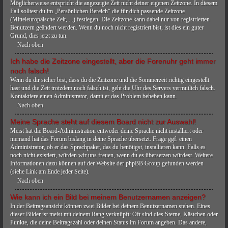
Möglicherweise entspricht die angezeigte Zeit nicht deiner eigenen Zeitzone. In diesem
Fall solltest du im „Persönlichen Bereich“ die für dich passende Zeitzone
(Mitteleuropäische Zeit, ...) festlegen. Die Zeitzone kann dabei nur von registrierten
Benutzern geändert werden. Wenn du noch nicht registriert bist, ist dies ein guter
Grund, dies jetzt zu tun.
Nach oben
Ich habe die Zeitzone eingestellt, aber die Forenuhr geht immer
noch falsch!
Wenn du dir sicher bist, dass du die Zeitzone und die Sommerzeit richtig eingestellt
hast und die Zeit trotzdem noch falsch ist, geht die Uhr des Servers vermutlich falsch.
Kontaktiere einen Administrator, damit er das Problem beheben kann.
Nach oben
Meine Sprache steht auf diesem Board nicht zur Auswahl!
Meist hat die Board-Administration entweder deine Sprache nicht installiert oder
niemand hat das Forum bislang in deine Sprache übersetzt. Frage ggf. einen
Administrator, ob er das Sprachpaket, das du benötigst, installieren kann. Falls es
noch nicht existiert, würden wir uns freuen, wenn du es übersetzen würdest. Weitere
Informationen dazu können auf der Website der phpBB Group gefunden werden
(siehe Link am Ende jeder Seite).
Nach oben
Wie kann ich ein Bild bei meinem Benutzernamen anzeigen?
In der Beitragsansicht können zwei Bilder bei deinem Benutzernamen stehen. Eines
dieser Bilder ist meist mit deinem Rang verknüpft: Oft sind dies Sterne, Kästchen oder
Punkte, die deine Beitragszahl oder deinen Status im Forum angeben. Das andere,