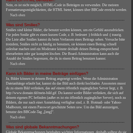
Nein, es ist nicht möglich, HTML-Code in Beiträgen zu verwenden. Die meisten
Formatierungsmöglichkeiten, die HTML bietet, können über BBCode erreicht werden.
Nach oben
Was sind Smilies?
Smilies sind kleine Bilder, die benutzt werden können, um ein Gefühl auszudrücken.
Für jeden Smilie gibt es einen kurzen Code, z. B. bedeutet :) fröhlich und :( traurig.
Die Liste aller Smilies kannst du beim Verfassen eines Beitrags sehen. Versuche bitte
trotzdem, Smilies nicht zu häufig zu benutzen, sie können einen Beitrag schnell
unlesbar machen und ein Moderator könnte deshalb deinen Beitrag entsprechend
überarbeiten oder gar komplett löschen. Die Board-Administration kann auch die
Anzahl der Smilies begrenzen, die du in einem Beitrag benutzen kannst.
Nach oben
Kann ich Bilder in meine Beiträge einfügen?
Ja, Bilder können in deinem Beitrag angezeigt werden. Wenn die Administration
Dateianhänge erlaubt hat, kannst du das Bild auch direkt hochladen. Ansonsten musst
du zu einem Bild verlinken, das auf einem öffentlich zugänglichen Server liegt, z. B.
http://www.domain.tld/mein-bild.gif. Du kannst weder Bilder verlinken, die sich auf
deinem eigenen PC befinden (außer es ist ein öffentlich zugänglicher Server), noch zu
Bildern, die nur nach einer Anmeldung verfügbar sind, z. B. Hotmail- oder Yahoo-
Mailboxen, mit einem Passwort geschützte Seiten usw. Um das Bild anzuzeigen,
benutze den BBCode-Tag „[img]“.
Nach oben
Was sind globale Bekanntmachungen?
Globale Bekanntmachungen beinhalten wichtige Informationen, deshalb solltest du sie