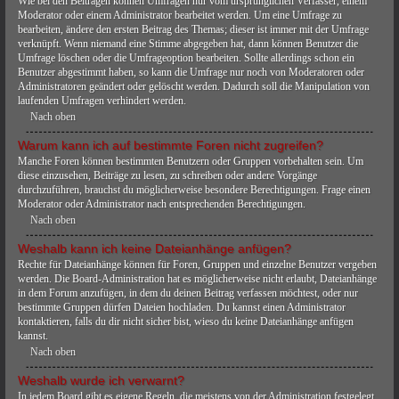
Wie bei den Beiträgen können Umfragen nur vom ursprünglichen Verfasser, einem
Moderator oder einem Administrator bearbeitet werden. Um eine Umfrage zu
bearbeiten, ändere den ersten Beitrag des Themas; dieser ist immer mit der Umfrage
verknüpft. Wenn niemand eine Stimme abgegeben hat, dann können Benutzer die
Umfrage löschen oder die Umfrageoption bearbeiten. Sollte allerdings schon ein
Benutzer abgestimmt haben, so kann die Umfrage nur noch von Moderatoren oder
Administratoren geändert oder gelöscht werden. Dadurch soll die Manipulation von
laufenden Umfragen verhindert werden.
Nach oben
Warum kann ich auf bestimmte Foren nicht zugreifen?
Manche Foren können bestimmten Benutzern oder Gruppen vorbehalten sein. Um
diese einzusehen, Beiträge zu lesen, zu schreiben oder andere Vorgänge
durchzuführen, brauchst du möglicherweise besondere Berechtigungen. Frage einen
Moderator oder Administrator nach entsprechenden Berechtigungen.
Nach oben
Weshalb kann ich keine Dateianhänge anfügen?
Rechte für Dateianhänge können für Foren, Gruppen und einzelne Benutzer vergeben
werden. Die Board-Administration hat es möglicherweise nicht erlaubt, Dateianhänge
in dem Forum anzufügen, in dem du deinen Beitrag verfassen möchtest, oder nur
bestimmte Gruppen dürfen Dateien hochladen. Du kannst einen Administrator
kontaktieren, falls du dir nicht sicher bist, wieso du keine Dateianhänge anfügen
kannst.
Nach oben
Weshalb wurde ich verwarnt?
In jedem Board gibt es eigene Regeln, die meistens von der Administration festgelegt