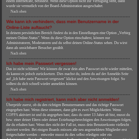
einem Internetcafé, befindest. Wenn diese Option nicht zur Verfügung steht, dann
wurde sie vermutlich von der Board-Administration ausgeschaltet.
Nach oben
Wie kann ich verhindern, dass mein Benutzername in der
Online-Liste auftaucht?
In deinem persönlichen Bereich findest du in den Einstellungen eine Option „Verbirg
meinen Online-Status“. Wenn du diese Option einschaltest, können nur
Administratoren, Moderatoren und du selbst deinen Online-Status sehen. Du wirst
dann als unsichtbarer Besucher gezählt.
Nach oben
Ich habe mein Passwort vergessen!
Das ist nicht schlimm! Wir können dir zwar dein altes Passwort nicht wieder mitteilen,
du kannst es jedoch zurücksetzen. Dies machst du, indem du auf der Anmelde-Seite
auf „Ich habe mein Passwort vergessen“ klickst und den Anweisungen folgst. So
solltest du dich schnell wieder anmelden können.
Nach oben
Ich habe mich registriert, kann mich aber nicht anmelden!
Überprüfe zuerst, ob du den richtigen Benutzernamen und das richtige Passwort
eingegeben hast. Wenn diese stimmen, dann gibt es zwei Möglichkeiten. Wenn
COPPA
aktiviert ist und du angegeben hast, dass du unter 13 Jahre alt bist, musst du
bzw. einer deiner Eltern oder deiner Erziehungsberechtigten den Anweisungen folgen,
die du erhalten hast. Wenn dies nicht der Fall ist, muss dein Benutzerkonto vielleicht
aktiviert werden. Bei einigen Boards müssen alle neu angemeldeten Mitglieder erst
freigeschaltet werden – entweder musst du dies selbst erledigen oder ein