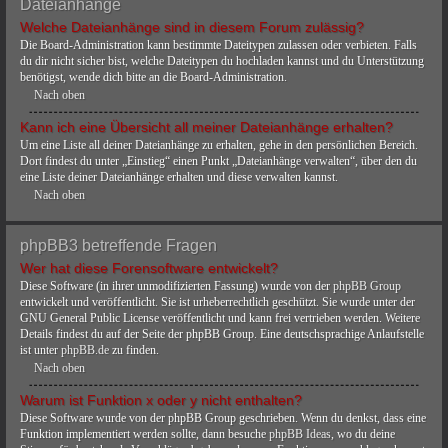
Dateianhänge
Welche Dateianhänge sind in diesem Forum zulässig?
Die Board-Administration kann bestimmte Dateitypen zulassen oder verbieten. Falls
du dir nicht sicher bist, welche Dateitypen du hochladen kannst und du Unterstützung
benötigst, wende dich bitte an die Board-Administration.
Nach oben
Kann ich eine Übersicht all meiner Dateianhänge erhalten?
Um eine Liste all deiner Dateianhänge zu erhalten, gehe in den persönlichen Bereich.
Dort findest du unter „Einstieg“ einen Punkt „Dateianhänge verwalten“, über den du
eine Liste deiner Dateianhänge erhalten und diese verwalten kannst.
Nach oben
phpBB3 betreffende Fragen
Wer hat diese Forensoftware entwickelt?
Diese Software (in ihrer unmodifizierten Fassung) wurde von der
phpBB Group
entwickelt und veröffentlicht. Sie ist urheberrechtlich geschützt. Sie wurde unter der
GNU General Public License veröffentlicht und kann frei vertrieben werden. Weitere
Details findest du auf der Seite der phpBB Group. Eine deutschsprachige Anlaufstelle
ist unter
phpBB.de
zu finden.
Nach oben
Warum ist Funktion x oder y nicht enthalten?
Diese Software wurde von der phpBB Group geschrieben. Wenn du denkst, dass eine
Funktion implementiert werden sollte, dann besuche
phpBB Ideas
, wo du deine