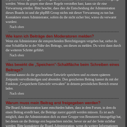
werden. Wenn du gegen eine dieser Regeln verstoßen hast, kann sie dir eine
Verwarnung erteilen. Bitte beachte, dass dies die Entscheidung der Administration
dieses Boards ist und die phpBB Group nichts mit dieser Verwarnung zu tun hat.
Kontaktiere einen Administrator, sofern du die nicht sicher bist, wieso du verwarnt
wurdest.
Nach oben
Wie kann ich Beiträge den Moderatoren melden?
Wenn ein Administrator die entsprechenden Berechtigungen vergeben hat, siehst du
eine Schaltfläche in der Nähe des Beitrags, um diesen zu melden. Du wirst dann durch
die weiteren Schritte geführt.
Nach oben
Was bewirkt die „Speichern“-Schaltfläche beim Schreiben eines
Beitrags?
Hiermit kannst du die geschriebene Entwürfe speichern und zu einem späteren
Zeitpunkt vervollständigen und absenden. Den gesicherten Beitrag kannst du mit der
Funktion „Gespeicherte Entwürfe verwalten“ in deinem persönlichen Bereich erneut
laden.
Nach oben
Warum muss mein Beitrag erst freigegeben werden?
Die Board-Administration kann entschieden haben, dass in dem Forum, in dem du
einen Beitrag erstellt hast, die Beiträge zuerst geprüft werden müssen. Es ist auch
möglich, dass die Administration dich zu einer Gruppe von Benutzern hinzugefügt hat,
bei denen sie die Beiträge erst begutachten möchte, bevor sie auf der Seite sichtbar
werden. Bitte kontaktiere die Board-Administration, wenn du weitere Informationen