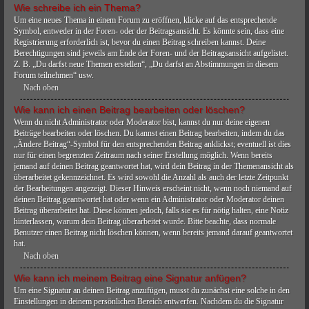
Wie schreibe ich ein Thema?
Um eine neues Thema in einem Forum zu eröffnen, klicke auf das entsprechende
Symbol, entweder in der Foren- oder der Beitragsansicht. Es könnte sein, dass eine
Registrierung erforderlich ist, bevor du einen Beitrag schreiben kannst. Deine
Berechtigungen sind jeweils am Ende der Foren- und der Beitragsansicht aufgelistet.
Z. B. „Du darfst neue Themen erstellen“, „Du darfst an Abstimmungen in diesem
Forum teilnehmen“ usw.
Nach oben
Wie kann ich einen Beitrag bearbeiten oder löschen?
Wenn du nicht Administrator oder Moderator bist, kannst du nur deine eigenen
Beiträge bearbeiten oder löschen. Du kannst einen Beitrag bearbeiten, indem du das
„Ändere Beitrag“-Symbol für den entsprechenden Beitrag anklickst; eventuell ist dies
nur für einen begrenzten Zeitraum nach seiner Erstellung möglich. Wenn bereits
jemand auf deinen Beitrag geantwortet hat, wird dein Beitrag in der Themenansicht als
überarbeitet gekennzeichnet. Es wird sowohl die Anzahl als auch der letzte Zeitpunkt
der Bearbeitungen angezeigt. Dieser Hinweis erscheint nicht, wenn noch niemand auf
deinen Beitrag geantwortet hat oder wenn ein Administrator oder Moderator deinen
Beitrag überarbeitet hat. Diese können jedoch, falls sie es für nötig halten, eine Notiz
hinterlassen, warum dein Beitrag überarbeitet wurde. Bitte beachte, dass normale
Benutzer einen Beitrag nicht löschen können, wenn bereits jemand darauf geantwortet
hat.
Nach oben
Wie kann ich meinem Beitrag eine Signatur anfügen?
Um eine Signatur an deinen Beitrag anzufügen, musst du zunächst eine solche in den
Einstellungen in deinem persönlichen Bereich entwerfen. Nachdem du die Signatur