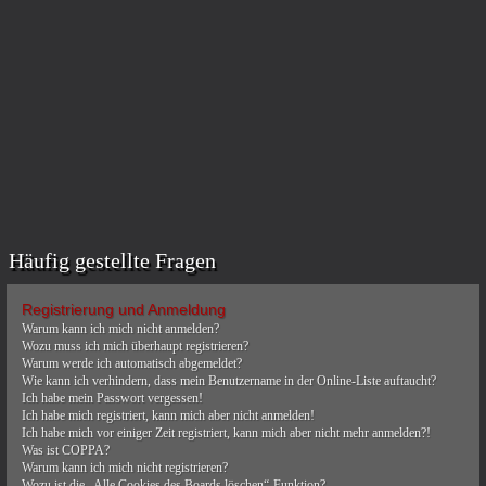
Häufig gestellte Fragen
Registrierung und Anmeldung
Warum kann ich mich nicht anmelden?
Wozu muss ich mich überhaupt registrieren?
Warum werde ich automatisch abgemeldet?
Wie kann ich verhindern, dass mein Benutzername in der Online-Liste auftaucht?
Ich habe mein Passwort vergessen!
Ich habe mich registriert, kann mich aber nicht anmelden!
Ich habe mich vor einiger Zeit registriert, kann mich aber nicht mehr anmelden?!
Was ist COPPA?
Warum kann ich mich nicht registrieren?
Wozu ist die „Alle Cookies des Boards löschen“-Funktion?