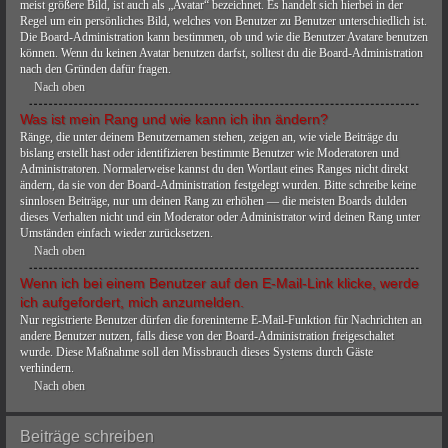
meist größere Bild, ist auch als „Avatar“ bezeichnet. Es handelt sich hierbei in der
Regel um ein persönliches Bild, welches von Benutzer zu Benutzer unterschiedlich ist.
Die Board-Administration kann bestimmen, ob und wie die Benutzer Avatare benutzen
können. Wenn du keinen Avatar benutzen darfst, solltest du die Board-Administration
nach den Gründen dafür fragen.
Nach oben
Was ist mein Rang und wie kann ich ihn ändern?
Ränge, die unter deinem Benutzernamen stehen, zeigen an, wie viele Beiträge du
bislang erstellt hast oder identifizieren bestimmte Benutzer wie Moderatoren und
Administratoren. Normalerweise kannst du den Wortlaut eines Ranges nicht direkt
ändern, da sie von der Board-Administration festgelegt wurden. Bitte schreibe keine
sinnlosen Beiträge, nur um deinen Rang zu erhöhen — die meisten Boards dulden
dieses Verhalten nicht und ein Moderator oder Administrator wird deinen Rang unter
Umständen einfach wieder zurücksetzen.
Nach oben
Wenn ich bei einem Benutzer auf den E-Mail-Link klicke, werde
ich aufgefordert, mich anzumelden.
Nur registrierte Benutzer dürfen die foreninterne E-Mail-Funktion für Nachrichten an
andere Benutzer nutzen, falls diese von der Board-Administration freigeschaltet
wurde. Diese Maßnahme soll den Missbrauch dieses Systems durch Gäste
verhindern.
Nach oben
Beiträge schreiben